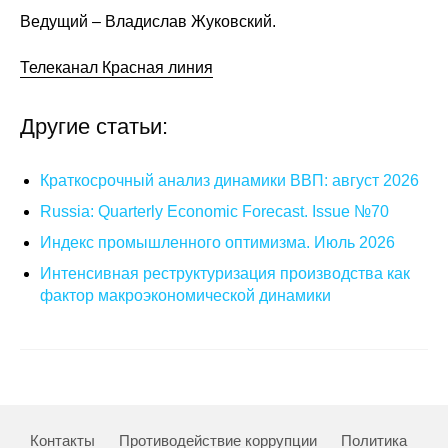
Ведущий – Владислав Жуковский.
О совете
Телеканал Красная линия
Регулярные прогнозы
Другие статьи:
Квартальный прогноз
Краткосрочный прогноз
Краткосрочный анализ динамики ВВП: август 2026
Russia: Quarterly Economic Forecast. Issue №70
Оценка индекса промышленного
Индекс промышленного оптимизма. Июль 2026
производства
Интенсивная реструктуризация производства как
фактор макроэкономической динамики
Российская Система Климатического
Мониторинга
Центр «Климатическая политика и
экономика России»
Образование и карьера
Контакты
Противодействие коррупции
Политика