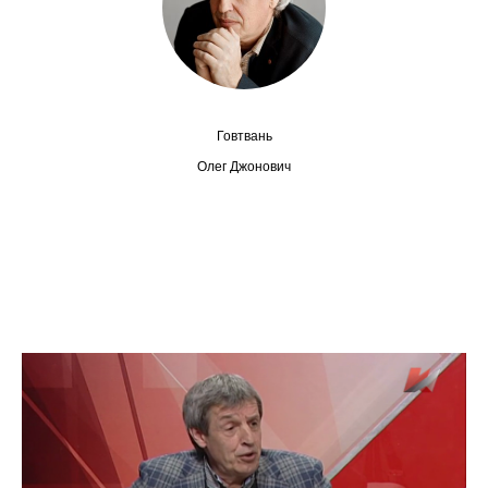
Сотрудники
Отчетность
Противодействие коррупции
Говтвань
Материалы для СМИ
Олег Джонович
Публикации
Научная жизнь
Издания
Проблемы прогнозирования
О журнале
Номера журналов