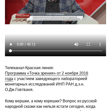
Редакционная этика
Информация для авторов
Общие требования
Стандарты оформления
Научные труды
О журнале
Телеканал Красная линия:
Программа «Точка зрения» от 2 ноября 2016
Выпуски
года
с участием заведующего лабораторией
монетарных исследований ИНП РАН д.э.н.
Редакционная этика
О.Дж.Говтваня.
Кому вершки, а кому корешки? Вопрос из русской
Информация для авторов
народной сказки как нельзя кстати сегодня, когда