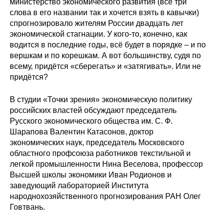
министерство экономического развития (все три
Общие требования
слова в его названии так и хочется взять в кавычки)
спрогнозировало жителям России двадцать лет
Стандарты оформления
экономической стагнации. У кого-то, конечно, как
водится в последние годы, всё будет в порядке – и по
Семинары
вершкам и по корешкам. А вот большинству, судя по
всему, придётся «сберегать» и «затягивать». Или не
Энергетический семинар
придётся?
Российско-французский семинар
В студии «Точки зрения» экономическую политику
российских властей обсуждают председатель
ЦДУ
Русского экономического общества им. С. Ф.
Шарапова Валентин Катасонов, доктор
экономических наук, председатель Московского
Отрасли и регионы
областного профсоюза работников текстильной и
легкой промышленности Нина Веселова, профессор
Inforum
Высшей школы экономики Иван Родионов и
заведующий лабораторией Института
Ученый совет
народнохозяйственного прогнозирования РАН Олег
Говтвань.
Материалы