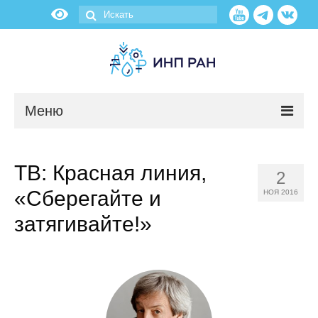
Меню
Новости
ТВ: Красная линия,
2
О нас
«Сберегайте и
НОЯ 2016
Об институте
затягивайте!»
Научные подразделения
Администрация