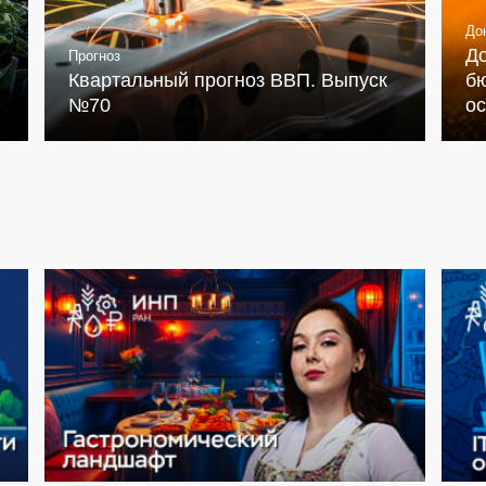
До
Д
Прогноз
Квартальный прогноз ВВП. Выпуск
бю
№70
о