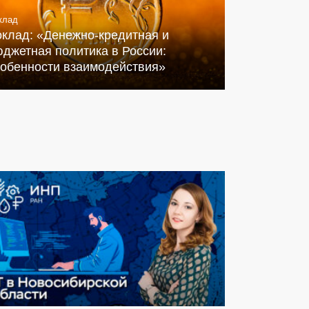
клад
оклад: «Денежно-кредитная и
джетная политика в России:
собенности взаимодействия»