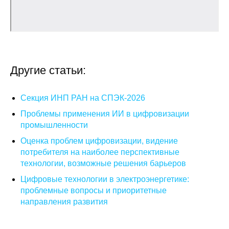
О совете
Регулярные прогнозы
Квартальный прогноз
Другие статьи:
Краткосрочный прогноз
Секция ИНП РАН на СПЭК-2026
Проблемы применения ИИ в цифровизации
Оценка индекса промышленного
промышленности
производства
Оценка проблем цифровизации, видение
потребителя на наиболее перспективные
Российская Система Климатического
Мониторинга
технологии, возможные решения барьеров
Цифровые технологии в электроэнергетике:
Центр «Климатическая политика и
проблемные вопросы и приоритетные
экономика России»
направления развития
Образование и карьера