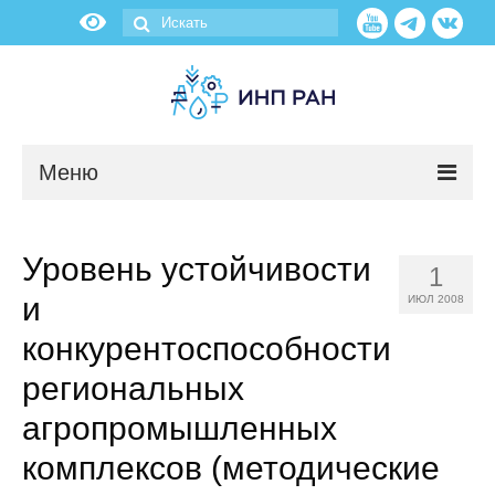
Меню
Новости
Уровень устойчивости
1
О нас
и
ИЮЛ 2008
Об институте
конкурентоспособности
региональных
Научные подразделения
агропромышленных
Администрация
комплексов (методические