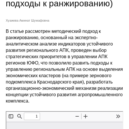
подходы к ранжированию)
Сотрудники
Отчетность
Хуажева Аминат Шумафовна
Противодействие коррупции
В статье рассмотрен методический подход к
ранжированию, основанный на экспертно-
аналитическом анализе индикаторов устойчивого
Материалы для СМИ
развития регионального АПК, проведен выбор
стратегических приоритетов в управлении АПК
Публикации
регионов ЮФО, что позволило развить подходы к
управлению региональным АПК на основе выделения
Научная жизнь
экономических кластеров (на примере зернового
подкомплекса Краснодарского края), разработать
Издания
организационно-экономический механизм реализации
концепции устойчивого развития агропромышленного
Проблемы прогнозирования
комплекса.
О журнале
Номера журналов