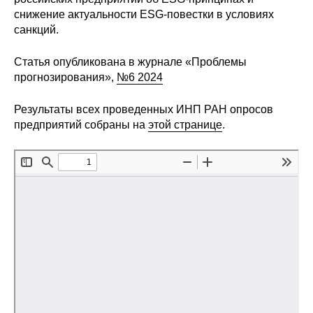
снижение актуальности ESG-повестки в условиях
Редакционная этика
санкций.
Информация для авторов
Статья опубликована в журнале «Проблемы
прогнозирования»,
№6 2024
Общие требования
Результаты всех проведенных ИНП РАН опросов
Стандарты оформления
предприятий собраны на
этой странице
.
Научные труды
О журнале
Выпуски
Редакционная этика
Информация для авторов