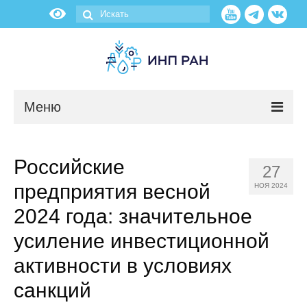
Меню
Новости
Российские
27
О нас
предприятия весной
НОЯ 2024
Об институте
2024 года: значительное
усиление инвестиционной
Научные подразделения
активности в условиях
Администрация
санкций