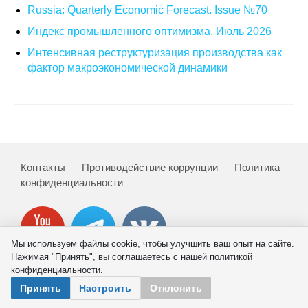
Russia: Quarterly Economic Forecast. Issue №70
Кафедра МФТИ
Индекс промышленного оптимизма. Июль 2026
Интенсивная реструктуризация производства как
Кафедра МАДИ
фактор макроэкономической динамики
Аспирантура
Об аспирантуре
Поступление
Контакты
Противодействие коррупции
Политика
конфиденциальности
Обучение
Нормативные документы
Мы используем файлы cookie, чтобы улучшить ваш опыт на сайте.
Диссертационный совет
Нажимая "Принять", вы соглашаетесь с нашей политикой
конфиденциальности.
О совете
© 2026 ИНП РАН
Принять
Настроить
Отклонить