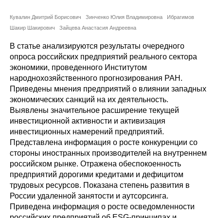
Сотрудники
Кувалин Дмитрий Борисович
Зинченко Юлия Владимировна
Ибрагимов
Отчетность
Шакир Шакирович
Зайцева Анастасия Андреевна
В статье анализируются результаты очередного
Противодействие коррупции
опроса российских предприятий реального сектора
экономики, проведенного Институтом
Материалы для СМИ
народнохозяйственного прогнозирования РАН.
Приведены мнения предприятий о влиянии западных
Публикации
экономических санкций на их деятельность.
Выявлены значительное расширение текущей
инвестиционной активности и активизация
Научная жизнь
инвестиционных намерений предприятий.
Представлена информация о росте конкуренции со
Издания
стороны иностранных производителей на внутреннем
Проблемы прогнозирования
российском рынке. Отражена обеспокоенность
предприятий дорогими кредитами и дефицитом
О журнале
трудовых ресурсов. Показана степень развития в
России удаленной занятости и аутсорсинга.
Приведена информация о росте осведомленности
Номера журналов
российских предприятий об ESG-принципах и