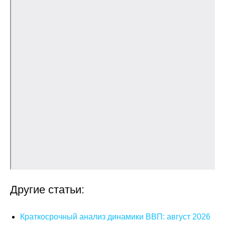
О совете
Регулярные прогнозы
Квартальный прогноз
Краткосрочный прогноз
Оценка индекса промышленного
производства
Российская Система Климатического
Мониторинга
Центр «Климатическая политика и
Другие статьи:
экономика России»
Краткосрочный анализ динамики ВВП: август 2026
Образование и карьера