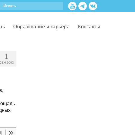
нь
Образование и карьера
Контакты
1
СЕН 2003
в,
и
лощадь
одных