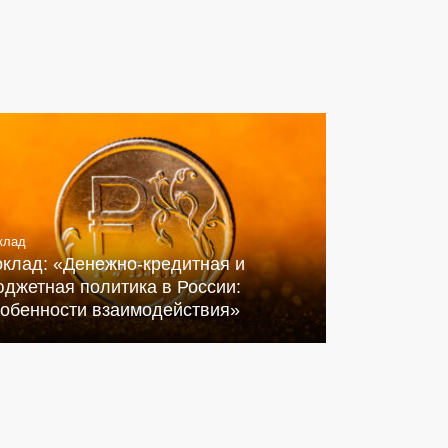
клад
оклад: «Денежно-кредитная и
джетная политика в России:
собенности взаимодействия»