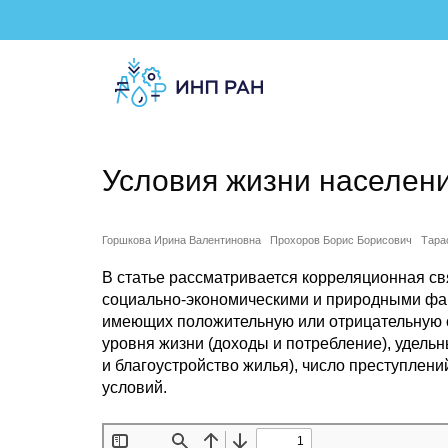
Условия жизни населен
Горшкова Ирина Валентиновна
Прохоров Борис Борисович
Тара
В статье рассматривается корреляционная с
социально-экономическими и природными фак
имеющих положительную или отрицательную с
уровня жизни (доходы и потребление), удель
и благоустройство жилья), число преступлен
условий.