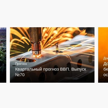
До
Д
Прогноз
Квартальный прогноз ВВП. Выпуск
бю
№70
о