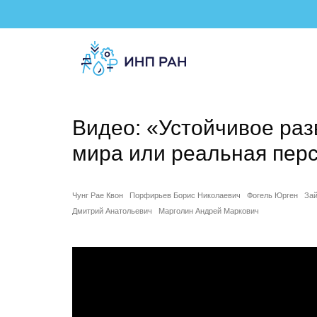
Видео: «Устойчивое раз
мира или реальная пер
Чунг Рае Квон
Порфирьев Борис Николаевич
Фогель Юрген
Зай
Дмитрий Анатольевич
Марголин Андрей Маркович