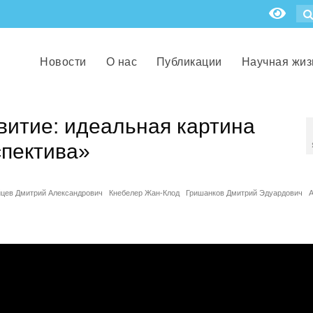
Новости
О нас
Публикации
Научная жиз
витие: идеальная картина
спектива»
цев Дмитрий Александрович
Кнебелер Жан-Клод
Гришанков Дмитрий Эдуардович
А