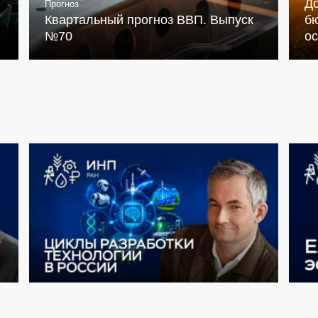
Д
Прогноз
Квартальный прогноз ВВП. Выпуск
бю
№70
о