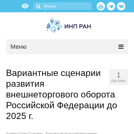
Меню
Новости
Вариантные сценарии
1
О нас
развития
СЕН 2004
Об институте
внешнеторгового оборота
Российской Федерации до
Научные подразделения
2025 г.
Администрация
Алабян Сурен Саакович
Барковский Анатолий Николаевич