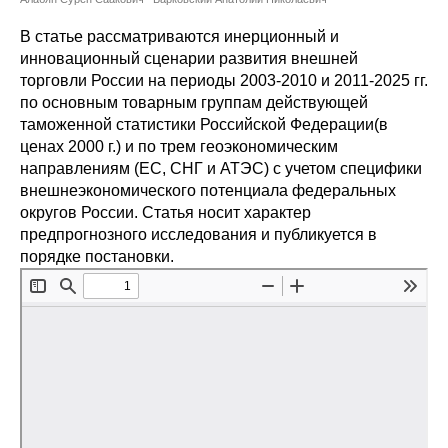
Сотрудники
В статье рассматриваются инерционный и
Отчетность
инновационный сценарии развития внешней
торговли России на периоды 2003-2010 и 2011-2025 гг.
по основным товарным группам действующей
Противодействие коррупции
таможенной статистики Российской Федерации(в
ценах 2000 г.) и по трем геоэкономическим
Материалы для СМИ
направлениям (ЕС, СНГ и АТЭС) с учетом специфики
внешнеэкономического потенциала федеральных
Публикации
округов России. Статья носит характер
предпрогнозного исследования и публикуется в
Научная жизнь
порядке постановки.
Издания
Проблемы прогнозирования
О журнале
Номера журналов