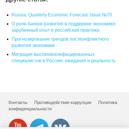
О совете
Russia: Quarterly Economic Forecast. Issue №70
О роли банков развития в поддержке экономики:
Регулярные прогнозы
зарубежный опыт и российская практика
Квартальный прогноз
Прогнозирование трендов постконфликтного
развития экономики
Краткосрочный прогноз
Миграция высококвалифицированных
специалистов в Россию: ожидания и реальность
Оценка индекса промышленного
производства
Российская Система Климатического
Мониторинга
Контакты
Противодействие коррупции
Политика
Центр «Климатическая политика и
конфиденциальности
экономика России»
Образование и карьера