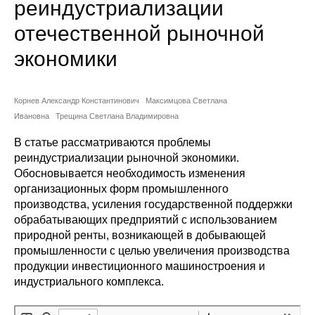
реиндустриализации
Сотрудники
отечественной рыночной
Отчетность
экономики
Противодействие коррупции
Корнев Александр Константинович
Максимцова Светлана
Материалы для СМИ
Ивановна
Трещина Светлана Владимировна
В статье рассматриваются проблемы
Публикации
реиндустриализации рыночной экономики.
Обосновывается необходимость изменения
Научная жизнь
организационных форм промышленного
производства, усиления государственной поддержки
Издания
обрабатывающих предприятий с использованием
природной ренты, возникающей в добывающей
Проблемы прогнозирования
промышленности с целью увеличения производства
О журнале
продукции инвестиционного машиностроения и
индустриального комплекса.
Номера журналов