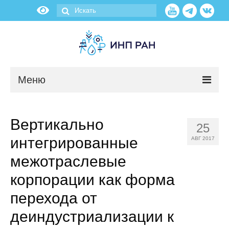
Меню
Новости
Вертикально
25
О нас
интегрированные
АВГ 2017
Об институте
межотраслевые
корпорации как форма
Научные подразделения
перехода от
Администрация
деиндустриализации к