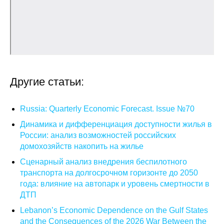
О совете
Регулярные прогнозы
Квартальный прогноз
Другие статьи:
Краткосрочный прогноз
Russia: Quarterly Economic Forecast. Issue №70
Оценка индекса промышленного
Динамика и дифференциация доступности жилья в
производства
России: анализ возможностей российских
домохозяйств накопить на жилье
Российская Система Климатического
Мониторинга
Сценарный анализ внедрения беспилотного
транспорта на долгосрочном горизонте до 2050
года: влияние на автопарк и уровень смертности в
Центр «Климатическая политика и
экономика России»
ДТП
Lebanon’s Economic Dependence on the Gulf States
Образование и карьера
and the Consequences of the 2026 War Between the