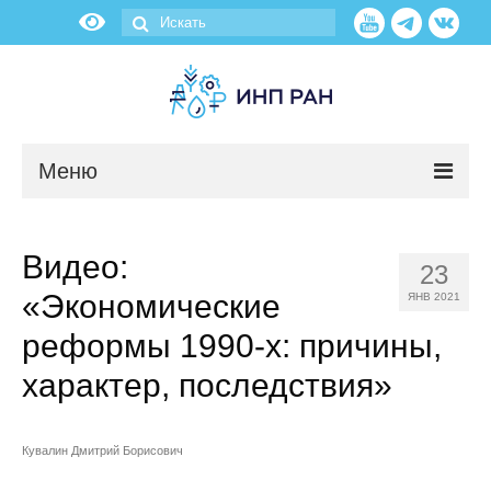
Меню
Новости
Видео:
23
О нас
«Экономические
ЯНВ 2021
Об институте
реформы 1990-х: причины,
характер, последствия»
Научные подразделения
Администрация
Кувалин Дмитрий Борисович