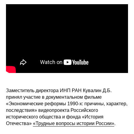
Сотрудники
Отчетность
Противодействие коррупции
Материалы для СМИ
Публикации
Научная жизнь
Издания
Заместитель директора ИНП РАН Кувалин Д.Б.
принял участие в документальном фильме
Проблемы прогнозирования
«Экономические реформы 1990-х: причины, характер,
последствия» видеопроекта Российского
О журнале
исторического общества и фонда «История
Отечества»
«Трудные вопросы истории России»
.
Номера журналов