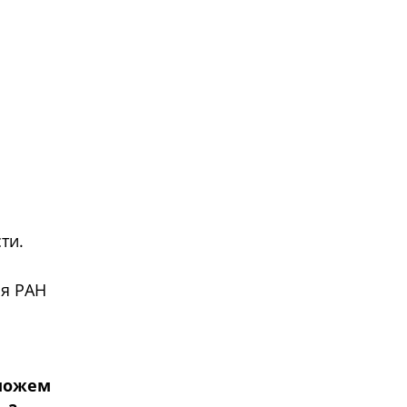
ти.
ия РАН
 можем