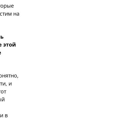
оторые
стим на
чь
е этой
е
онятно,
ти, и
тот
ый
и в