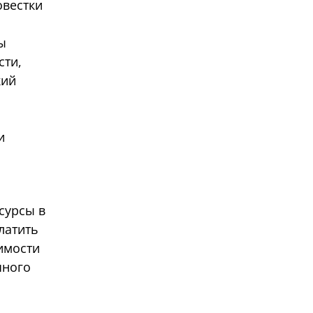
овестки
ы
сти,
кий
и
есурсы в
латить
имости
чного