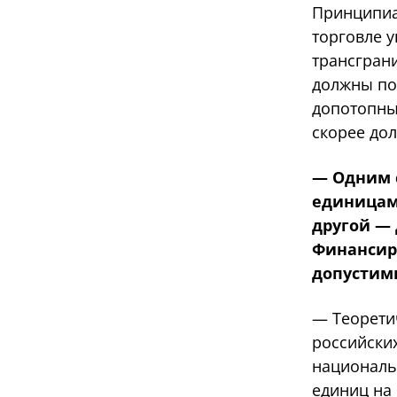
Принципиа
торговле у
трансгран
должны поя
допотопны
скорее дол
— Одним 
единицами
другой —
Финансир
допустим
— Теоретич
российски
националь
единиц на