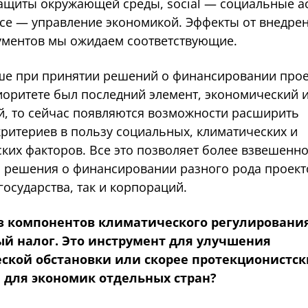
ащиты окружающей среды, social — социальные а
nce — управление экономикой. Эффекты от внедре
ументов мы ожидаем соответствующие.
ше при принятии решений о финансировании прое
иоритете был последний элемент, экономический 
, то сейчас появляются возможности расширить
критериев в пользу социальных, климатических и
ких факторов. Все это позволяет более взвешенн
 решения о финансировании разного рода проект
государства, так и корпораций.
з компонентов климатического регулировани
й налог. Это инструмент для улучшения
еской обстановки или скорее протекционистс
 для экономик отдельных стран?