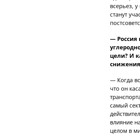
всерьез, у
станут уча
постсоветс
— Россия 
углеродно
цели? И к
снижения
— Когда во
что он кас
транспорта
самый сек
действите
влияние на
целом в м