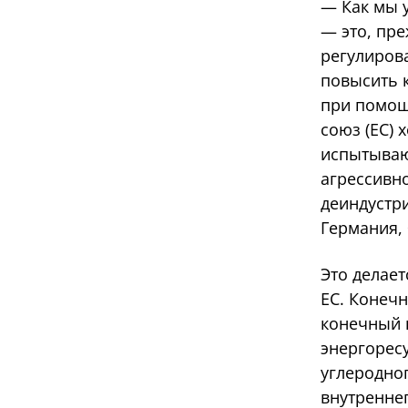
— Как мы у
— это, пре
регулирова
повысить к
при помощ
союз (ЕС) 
испытываю
агрессивн
деиндустри
Германия,
Это делает
ЕС. Конечн
конечный 
энергоресу
углеродног
внутренне