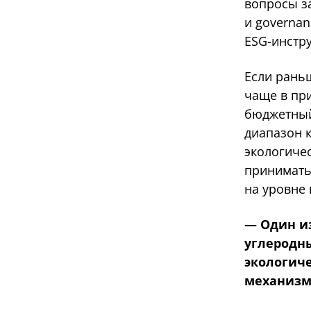
вопросы з
и governa
ESG-инстр
Если рань
чаще в пр
бюджетный
диапазон 
экологичес
принимать
на уровне 
— Один и
углеродны
экологич
механизм