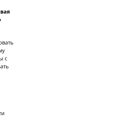
ивая
о
овать
му
ы с
вать
ти