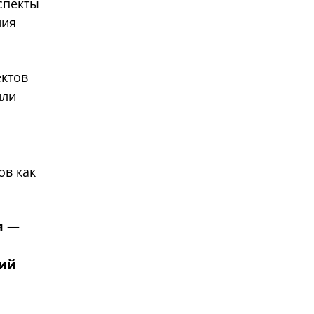
спекты
ния
ктов
или
о
ов как
я —
кий