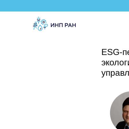
ESG-пе
эколог
управл