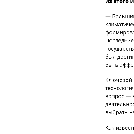
из этого 
— Большин
климатиче
формирова
Последние 
государств
был достиг
быть эффе
Ключевой и
технологич
вопрос — 
деятельно
выбрать н
Как извест