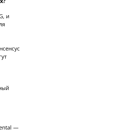
х?
G, и
ля
онсенсус
гут
вный
ental —