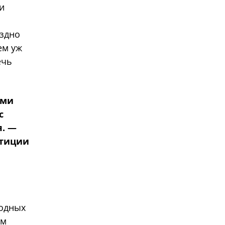
и
оздно
ем уж
ечь
ыми
с
. —
стиции
родных
им