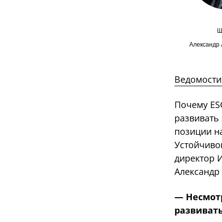
Ш
Александр 
Ведомости 
Почему ESG
развивать
позиции н
Устойчиво
директор 
Александр
— Несмот
развиват