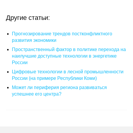
О совете
Другие статьи:
Регулярные прогнозы
Прогнозирование трендов постконфликтного
Квартальный прогноз
развития экономики
Пространственный фактор в политике перехода на
Краткосрочный прогноз
наилучшие доступные технологии в энергетике
России
Оценка индекса промышленного
Цифровые технологии в лесной промышленности
производства
России (на примере Республики Коми)
Может ли периферия региона развиваться
Российская Система Климатического
успешнее его центра?
Мониторинга
Центр «Климатическая политика и
экономика России»
Образование и карьера