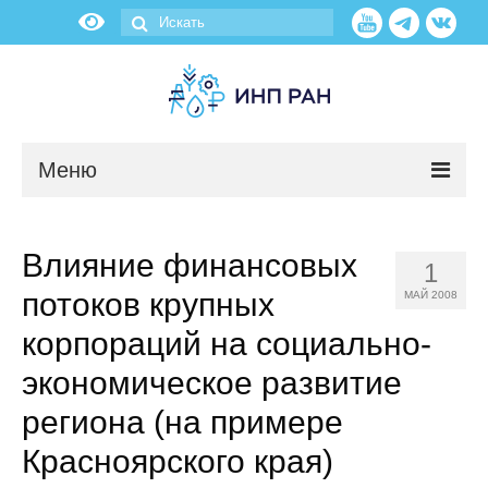
Меню
Новости
Влияние финансовых
1
О нас
потоков крупных
МАЙ 2008
Об институте
корпораций на социально-
экономическое развитие
Научные подразделения
региона (на примере
Администрация
Красноярского края)