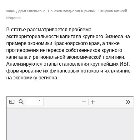
Сотрудники
Кацик Дарья Евгеньевна
Паначев Владислав Юрьевич
Смирнов Алексей
Отчетность
Игоревич
В статье рассматривается проблема
Противодействие коррупции
экстерриториальности капитала крупного бизнеса на
примере экономики Красноярского края, а также
Материалы для СМИ
противоречия интересов собственников крупного
капитала и региональной экономической политики.
Публикации
Анализируются этапы становления крупнейших ИБГ,
формирование их финансовых потоков и их влияние
на экономику региона.
Научная жизнь
Издания
Проблемы прогнозирования
О журнале
Номера журналов