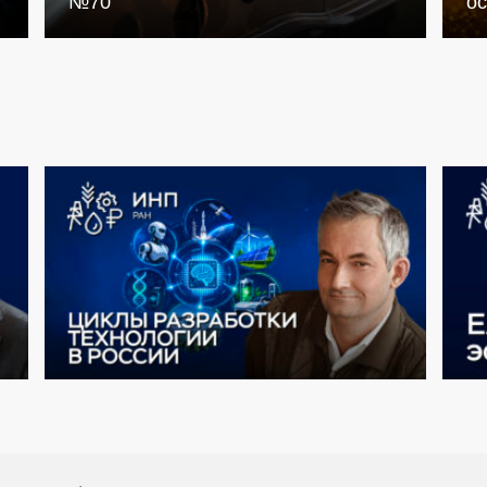
№70
о