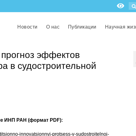
Новости
О нас
Публикации
Научная жиз
 прогноз эффектов
ра в судостроительной
те ИНП РАН (формат PDF):
titsionno-innovatsionnyj-protsess-v-sudostroitelnoj-