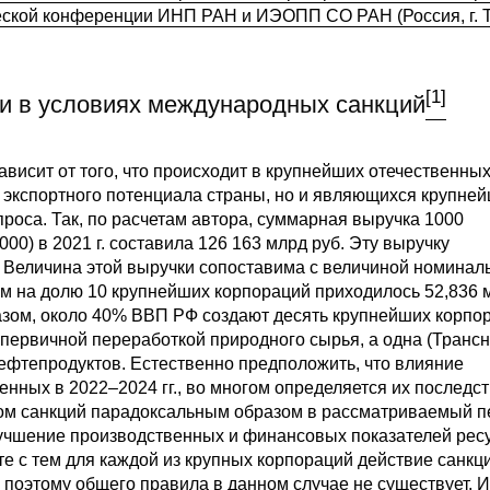
еской конференции ИНП РАН и ИЭОПП СО РАН (Россия, г. Т
[1]
и в условиях международных санкций
висит от того, что происходит в крупнейших отечественны
о экспортного потенциала страны, но и являющихся крупне
роса. Так, по расчетам автора, суммарная выручка 1000
00) в 2021 г. составила 126 163 млрд руб. Эту выручку
 Величина этой выручки сопоставима с величиной номинал
том на долю 10 крупнейших корпораций приходилось 52,836 
разом, около 40% ВВП РФ создают десять крупнейших корпо
 первичной переработкой природного сырья, а одна (Транс
нефтепродуктов. Естественно предположить, что влияние
нных в 2022–2024 гг., во многом определяется их последс
атом санкций парадоксальным образом в рассматриваемый 
улучшение производственных и финансовых показателей рес
сте с тем для каждой из крупных корпораций действие санк
поэтому общего правила в данном случае не существует. 