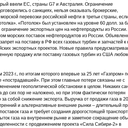
торый ввели ЕС, страны G7 и Австралия. Ограничение
договорились о санкциях, нельзя оказывать брокерские,
 морской перевозки российской нефти в третьи страны, есл
отолка». «Потолок» был установлен на уровне 60 долл. за б
и ограничение экспортных цен на нефтепродукты из России.
ом морских поставок нефтепродуктов из России. Объявлен
апрет на поставку в РФ всех газовых турбин и запчастей к 
йских экспортных проектов. Новые правила предусматрива
свенную продажу или поставку газовых турбин из США любом
2023 г., по итогам которого впервые за 25 лет «Газпром» 
е «пострадавшей». При этом главные потери связаны не с
зменением геополитической обстановки в целом. Никаких са
а до сих пор не наложено, но при этом фактически потерян
за собой снижение экспорта. Выручка от продажи газа в 202
утренний и альтернативные внешние рынки – длительный пр
оставок газа и требует создания дорогостоящей транспор
быток газа на внутреннем рынке и заметное сокращение об
еделенности с продвижением проекта «Сила Сибири-2» в