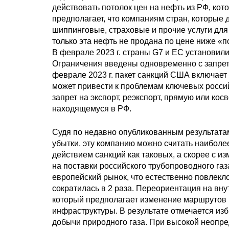
действовать потолок цен на нефть из РФ, ко
предполагает, что компаниям стран, которые 
шиппинговые, страховые и прочие услуги для
только эта нефть не продана по цене ниже «п
В феврале 2023 г. страны G7 и ЕC установил
Ограничения введены одновременно с запрет
феврале 2023 г. пакет санкций США включает з
может привести к проблемам ключевых росси
запрет на экспорт, реэкспорт, прямую или ко
находящемуся в РФ.
Судя по недавно опубликованным результатам 
убытки, эту компанию можно считать наиболе
действием санкций как таковых, а скорее с и
на поставки российского трубопроводного газ
европейский рынок, что естественно повлекло 
сократилась в 2 раза. Переориентация на вн
который предполагает изменение маршрутов п
инфраструктуры. В результате отмечается из
добычи природного газа. При высокой неопр