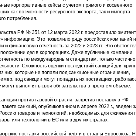
льные корпоративные кейсы с учетом прямого и косвенного
их как возможности ресурсного экспорта, так и импорта
го потребления.
ельства РФ № 351 от 12 марта 2022 г. предоставило эмитен
ю» информацию. Это позволило ряду российских компаний 
 и финансовую отчетность за 2022 и 2023 гг. Это обстояте
 положении дел в корпорациях. Даже публичные компании,
тчетность по международным стандартам, только частично
ельности. Сложность оценки последствий санкций для круп
 из них, которые не попали под санкционные ограничения,
имер, под санкции могут попадать их поставщики, работаю
не могут выполнять свои обязательства в прежнем объеме.
анкции против газовой отрасли, запретив поставку в РФ
пакете санкций, опубликованном в апреле 2022 г., введен з
в Россию товаров и технологий, необходимых для сжижения г
вары или технологии в ЕС или в других странах.
а морские поставки российской нефти в страны Евросоюза. 