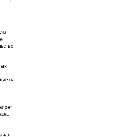
там
не
льство
ных
щие на
апрет
аза,
Начал