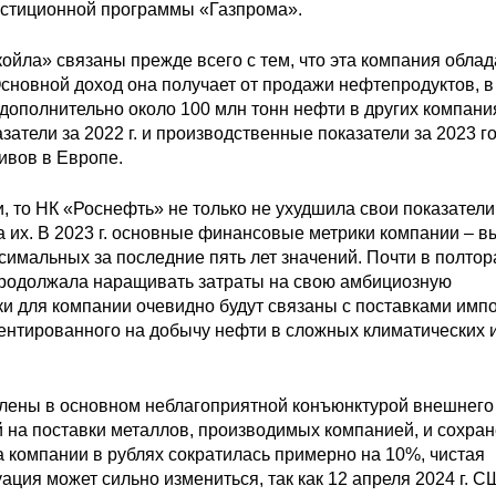
стиционной программы «Газпрома».
ойла» связаны прежде всего с тем, что эта компания облад
новной доход она получает от продажи нефтепродуктов, в
т дополнительно около 100 млн тонн нефти в других компани
тели за 2022 г. и производственные показатели за 2023 го
ивов в Европе.
, то НК «Роснефть» не только не ухудшила свои показатели
а их. В 2023 г. основные финансовые метрики компании – в
имальных за последние пять лет значений. Почти в полтор
 продолжала наращивать затраты на свою амбициозную
и для компании очевидно будут связаны с поставками имп
ентированного на добычу нефти в сложных климатических 
лены в основном неблагоприятной конъюнктурой внешнего
ий на поставки металлов, производимых компанией, и сохра
 компании в рублях сократилась примерно на 10%, чистая
туация может сильно измениться, так как 12 апреля 2024 г. С