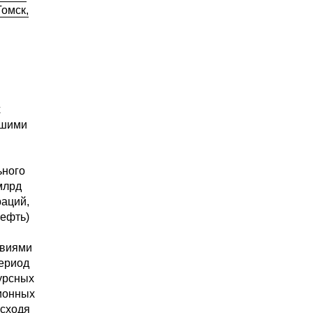
омск,
х
йшими
ьного
млрд
раций,
нефть)
твиями
период
урсных
ционных
Исходя