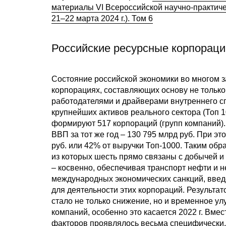
материалы VI Всероссийской научно-практич
21–22 марта 2024 г.). Том 6
Российские ресурсные корпораци
Состояние российской экономики во многом за
корпорациях, составляющих основу не тольк
работодателями и драйверами внутреннего сп
крупнейших активов реального сектора (Топ 10
формируют 517 корпораций (групп компаний).
ВВП за тот же год – 130 795 млрд руб. При э
руб. или 42% от выручки Топ-1000. Таким об
из которых шесть прямо связаны с добычей и
– косвенно, обеспечивая транспорт нефти и 
международных экономических санкций, введе
для деятельности этих корпораций. Результ
стало не только снижение, но и временное 
компаний, особенно это касается 2022 г. Вме
факторов проявлялось весьма специфически, 