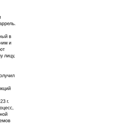
и
аррель.
ный в
ним и
ют
у лицу,
получил
нкций
3 г.
оцесс,
тной
ъемов