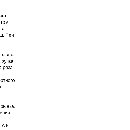
ает
 том
ях.
д. При
 за два
ыручка,
а раза
ортного
и
 рынка.
нения
ША и