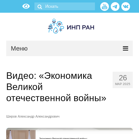
Меню
Новости
Видео: «Экономика
26
О нас
Великой
МАР 2025
Об институте
отечественной войны»
Научные подразделения
Широв Александр Александрович
Администрация