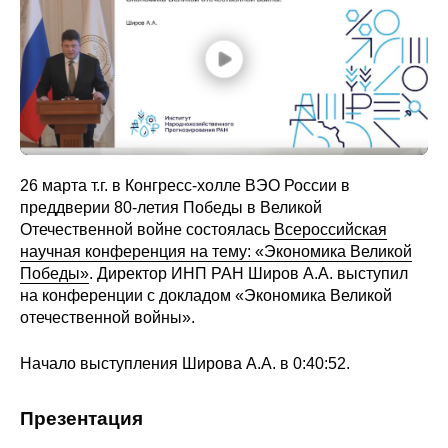
Сотрудники
Отчетность
Противодействие коррупции
Материалы для СМИ
26 марта т.г. в Конгресс-холле ВЭО России в
Публикации
преддверии 80-летия Победы в Великой
Отечественной войне состоялась
Всероссийская
научная конференция на тему: «Экономика Великой
Научная жизнь
Победы»
. Директор ИНП РАН Широв А.А. выступил
Издания
на конференции с докладом «Экономика Великой
отечественной войны».
Проблемы прогнозирования
Начало выступления Широва А.А. в 0:40:52.
О журнале
Презентация
Номера журналов