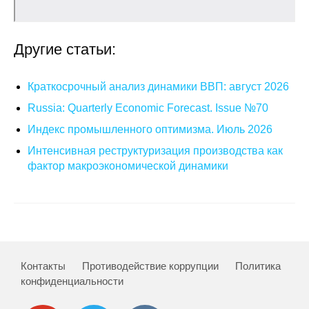
Общие требования
Стандарты оформления
Другие статьи:
Семинары
Краткосрочный анализ динамики ВВП: август 2026
Энергетический семинар
Russia: Quarterly Economic Forecast. Issue №70
Индекс промышленного оптимизма. Июль 2026
Российско-французский семинар
Интенсивная реструктуризация производства как
фактор макроэкономической динамики
ЦДУ
Отрасли и регионы
Inforum
Контакты
Противодействие коррупции
Политика
Ученый совет
конфиденциальности
Материалы