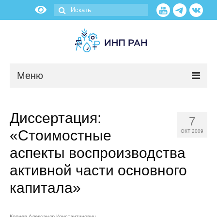
Меню
Новости
Диссертация:
7
О нас
«Стоимостные
ОКТ 2009
Об институте
аспекты воспроизводства
активной части основного
Научные подразделения
капитала»
Администрация
Корнев Александр Константинович