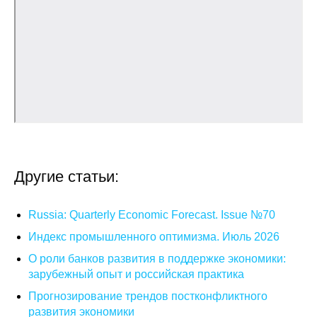
Общие требования
Стандарты оформления
Семинары
Энергетический семинар
Российско-французский семинар
ЦДУ
Другие статьи:
Отрасли и регионы
Russia: Quarterly Economic Forecast. Issue №70
Индекс промышленного оптимизма. Июль 2026
Inforum
О роли банков развития в поддержке экономики:
зарубежный опыт и российская практика
Ученый совет
Прогнозирование трендов постконфликтного
Материалы
развития экономики