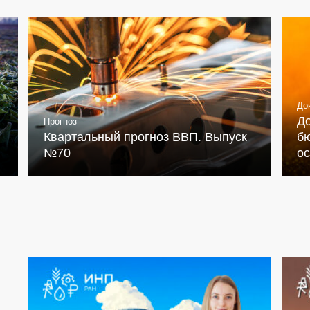
До
Д
Прогноз
Квартальный прогноз ВВП. Выпуск
бю
№70
о