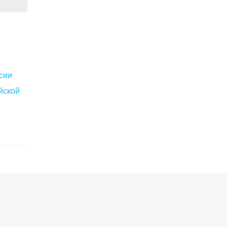
сии
йской