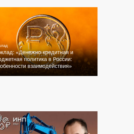
клад
оклад: «Денежно-кредитная и
джетная политика в России:
собенности взаимодействия»