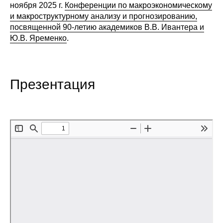
ноября 2025 г.
Конференции по макроэкономическому
Редакционная этика
и макроструктурному анализу и прогнозированию,
посвященной 90-летию академиков В.В. Ивантера и
Ю.В. Яременко
.
Информация для авторов
Общие требования
Презентация
Стандарты оформления
Научные труды
О журнале
Выпуски
Редакционная этика
Информация для авторов