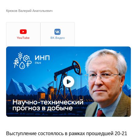
Сотрудники
Крюков Валерий Анатольевич
Отчетность
Противодействие коррупции
YouTube
ВК.Видео
Материалы для СМИ
Публикации
Научная жизнь
Издания
Проблемы прогнозирования
О журнале
Номера журналов
Выступление состоялось в рамках прошедшей 20-21