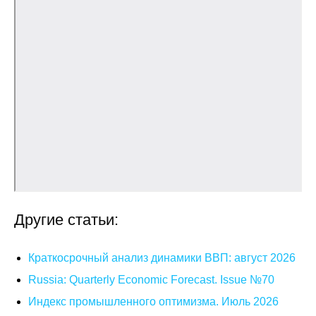
Общие требования
Стандарты оформления
Семинары
Энергетический семинар
Российско-французский семинар
ЦДУ
Отрасли и регионы
Другие статьи:
Inforum
Краткосрочный анализ динамики ВВП: август 2026
Ученый совет
Russia: Quarterly Economic Forecast. Issue №70
Индекс промышленного оптимизма. Июль 2026
Материалы