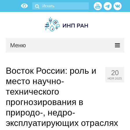
Меню
Новости
Восток России: роль и
20
О нас
место научно-
НОЯ 2025
Об институте
технического
прогнозирования в
Научные подразделения
природо-, недро-
Администрация
эксплуатирующих отраслях