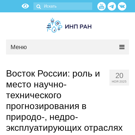
Меню
Новости
Восток России: роль и
20
О нас
место научно-
НОЯ 2025
Об институте
технического
прогнозирования в
Научные подразделения
природо-, недро-
Администрация
эксплуатирующих отраслях