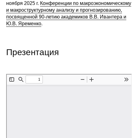
ноября 2025 г.
Конференции по макроэкономическому
Редакционная этика
и макроструктурному анализу и прогнозированию,
посвященной 90-летию академиков В.В. Ивантера и
Ю.В. Яременко
.
Информация для авторов
Общие требования
Презентация
Стандарты оформления
Научные труды
О журнале
Выпуски
Редакционная этика
Информация для авторов