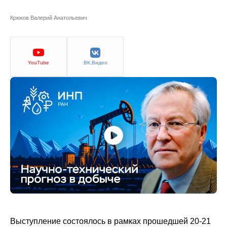
Сотрудники
Крюков Валерий Анатольевич
Отчетность
Противодействие коррупции
YouTube
ВК.Видео
Материалы для СМИ
Публикации
Научная жизнь
Издания
Проблемы прогнозирования
О журнале
Номера журналов
Выступление состоялось в рамках прошедшей 20-21