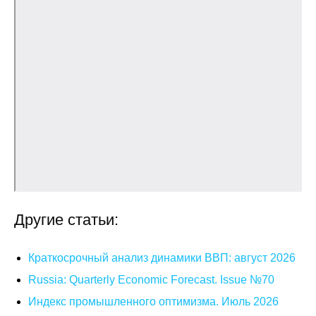
Общие требования
Стандарты оформления
Семинары
Энергетический семинар
Российско-французский семинар
ЦДУ
Отрасли и регионы
Другие статьи:
Inforum
Краткосрочный анализ динамики ВВП: август 2026
Ученый совет
Russia: Quarterly Economic Forecast. Issue №70
Индекс промышленного оптимизма. Июль 2026
Материалы