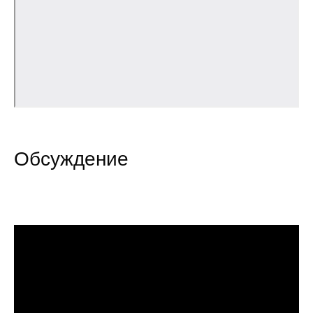
Общие требования
Стандарты оформления
Семинары
Энергетический семинар
Российско-французский семинар
Обсуждение
ЦДУ
Отрасли и регионы
Inforum
Ученый совет
Материалы