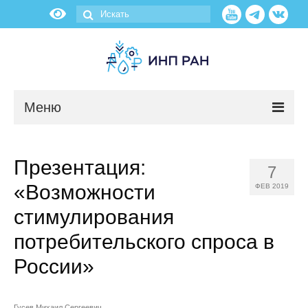
Меню
Новости
Презентация:
7
О нас
«Возможности
ФЕВ 2019
Об институте
стимулирования
потребительского спроса в
Научные подразделения
России»
Администрация
Гусев Михаил Сергеевич