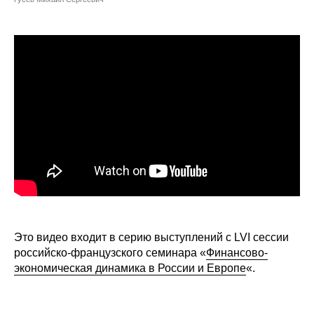
Сотрудники
Отчетность
Противодействие коррупции
Материалы для СМИ
Публикации
Научная жизнь
Издания
Проблемы прогнозирования
Это видео входит в серию выступлений с LVI сессии
российско-французского семинара «
Финансово-
О журнале
экономическая динамика в России и Европе
«.
Номера журналов