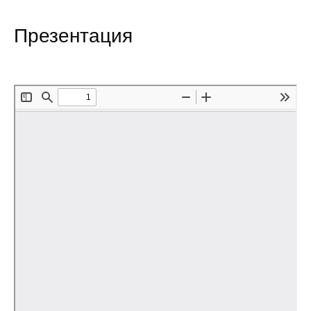
Редакционная этика
Презентация
Информация для авторов
Общие требования
Стандарты оформления
Научные труды
О журнале
Выпуски
Редакционная этика
Информация для авторов