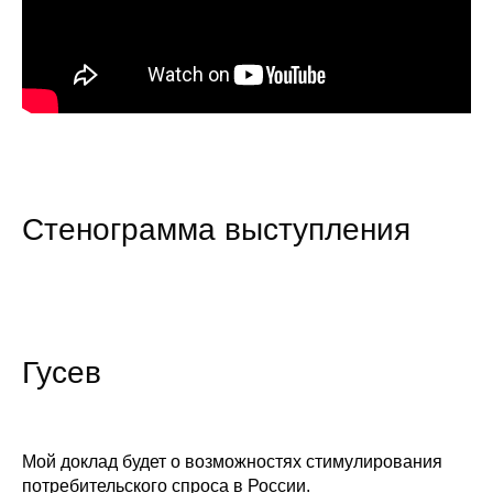
О совете
Регулярные прогнозы
Квартальный прогноз
Краткосрочный прогноз
Cтенограмма выступления
Оценка индекса промышленного
производства
Российская Система Климатического
Мониторинга
Гусев
Центр «Климатическая политика и
экономика России»
Мой доклад будет о возможностях стимулирования
Образование и карьера
потребительского спроса в России.