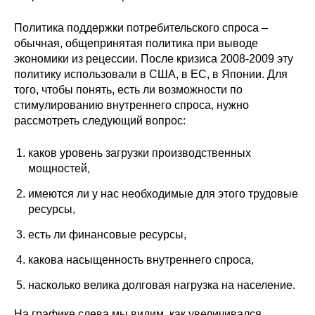
Кафедра МФТИ
Политика поддержки потребительского спроса –
обычная, общепринятая политика при выводе
Кафедра МАДИ
экономики из рецессии. После кризиса 2008-2009 эту
политику использовали в США, в ЕС, в Японии. Для
того, чтобы понять, есть ли возможности по
Аспирантура
стимулированию внутреннего спроса, нужно
рассмотреть следующий вопрос:
Об аспирантуре
каков уровень загрузки производственных
Поступление
мощностей,
Обучение
имеются ли у нас необходимые для этого трудовые
ресурсы,
Нормативные документы
есть ли финансовые ресурсы,
какова насыщенность внутреннего спроса,
Диссертационный совет
насколько велика долговая нагрузка на население.
О совете
На графике слева мы видим, как увеличивался