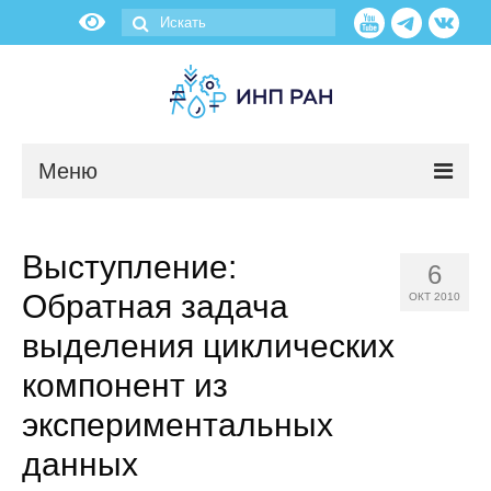
Меню
Новости
Выступление:
6
О нас
Обратная задача
ОКТ 2010
Об институте
выделения циклических
компонент из
Научные подразделения
экспериментальных
Администрация
данных