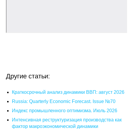
О совете
Регулярные прогнозы
Квартальный прогноз
Краткосрочный прогноз
Оценка индекса промышленного
производства
Другие статьи:
Российская Система Климатического
Краткосрочный анализ динамики ВВП: август 2026
Мониторинга
Russia: Quarterly Economic Forecast. Issue №70
Центр «Климатическая политика и
Индекс промышленного оптимизма. Июль 2026
экономика России»
Интенсивная реструктуризация производства как
фактор макроэкономической динамики
Образование и карьера