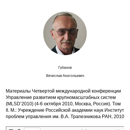
Сотрудники
Отчетность
Противодействие коррупции
Материалы для СМИ
Публикации
Губанов
Научная жизнь
Вячеслав Анатольевич
Издания
Материалы Четвертой международной конференции
Управление развитием крупномасштабных систем
Проблемы прогнозирования
(MLSD’2010) (4-6 октября 2010, Москва, Россия). Том
О журнале
II. М.: Учреждение Российской академии наук Институт
проблем управления им. В.А. Трапезникова РАН, 2010
Номера журналов