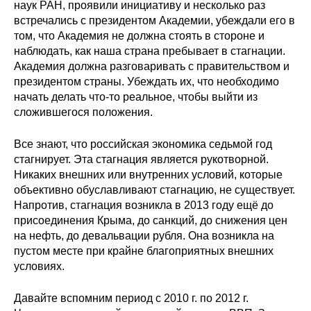
наук РАН, проявили инициативу и несколько раз
встречались с президентом Академии, убеждали его в
О совете
том, что Академия не должна стоять в стороне и
наблюдать, как наша страна пребывает в стагнации.
Регулярные прогнозы
Академия должна разговаривать с правительством и
президентом страны. Убеждать их, что необходимо
Квартальный прогноз
начать делать что-то реальное, чтобы выйти из
сложившегося положения.
Краткосрочный прогноз
Все знают, что российская экономика седьмой год
Оценка индекса промышленного
стагнирует. Эта стагнация является рукотворной.
производства
Никаких внешних или внутренних условий, которые
объективно обуславливают стагнацию, не существует.
Напротив, стагнация возникла в 2013 году ещё до
Российская Система Климатического
присоединения Крыма, до санкций, до снижения цен
Мониторинга
на нефть, до девальвации рубля. Она возникла на
пустом месте при крайне благоприятных внешних
Центр «Климатическая политика и
условиях.
экономика России»
Давайте вспомним период с 2010 г. по 2012 г.
Образование и карьера