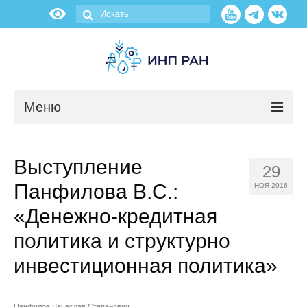
Меню
Новости
Выступление
29
О нас
Панфилова В.С.:
НОЯ 2016
Об институте
«Денежно-кредитная
политика и структурно
Научные подразделения
инвестиционная политика»
Администрация
Панфилов Вячеслав Степанович