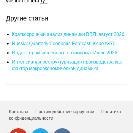
ученого совета
тут.
Редакционная этика
Другие статьи:
Информация для авторов
Краткосрочный анализ динамики ВВП: август 2026
Общие требования
Russia: Quarterly Economic Forecast. Issue №70
Стандарты оформления
Индекс промышленного оптимизма. Июль 2026
Интенсивная реструктуризация производства как
Научные труды
фактор макроэкономической динамики
О журнале
Выпуски
Редакционная этика
Контакты
Противодействие коррупции
Политика
конфиденциальности
Информация для авторов