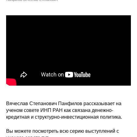
Сотрудники
Отчетность
Противодействие коррупции
Материалы для СМИ
Публикации
Научная жизнь
Издания
Проблемы прогнозирования
Вячеслав Степанович Панфилов рассказывает на
ученом совете ИНП РАН как связана денежно-
О журнале
кредитная и структурно-инвестиционная политика.
Номера журналов
Вы можете посмотреть всю серию выступлений с