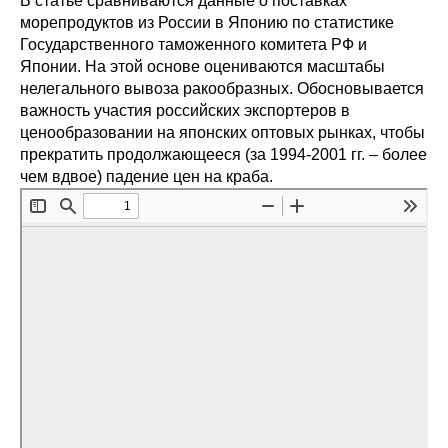
В статье сравниваются данные о поставках
Сотрудники
морепродуктов из России в Японию по статистике
Государственного таможенного комитета РФ и
Отчетность
Японии. На этой основе оцениваются масштабы
нелегального вывоза ракообразных. Обосновывается
Противодействие коррупции
важность участия российских экспортеров в
ценообразовании на японских оптовых рынках, чтобы
Материалы для СМИ
прекратить продолжающееся (за 1994-2001 гг. – более
чем вдвое) падение цен на краба.
Публикации
Научная жизнь
Издания
Проблемы прогнозирования
О журнале
Номера журналов