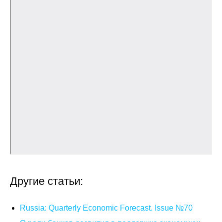
Общие требования
Стандарты оформления
Семинары
Энергетический семинар
Российско-французский семинар
ЦДУ
Отрасли и регионы
Inforum
Другие статьи:
Ученый совет
Russia: Quarterly Economic Forecast. Issue №70
Материалы