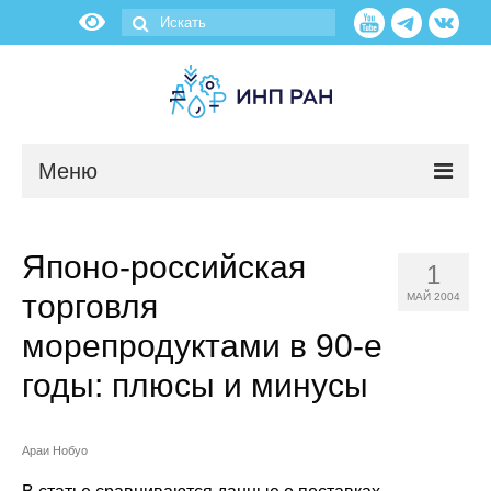
Меню
Новости
Японо-российская
1
О нас
торговля
МАЙ 2004
Об институте
морепродуктами в 90-е
годы: плюсы и минусы
Научные подразделения
Администрация
Араи Нобуо