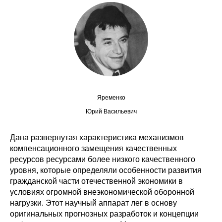
Сотрудники
Отчетность
Противодействие коррупции
Материалы для СМИ
Яременко
Публикации
Юрий Васильевич
Научная жизнь
Дана развернутая характеристика механизмов
Издания
компенсационного замещения качественных
ресурсов ресурсами более низкого качественного
Проблемы прогнозирования
уровня, которые определяли особенности развития
гражданской части отечественной экономики в
О журнале
условиях огромной внеэкономической оборонной
нагрузки. Этот научный аппарат лег в основу
Номера журналов
оригинальных прогнозных разработок и концепции