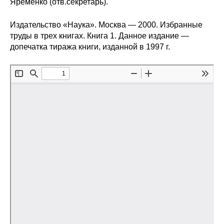
Яременко (отв.секретарь).
Общие требования
Издательство «Наука». Москва — 2000. Избранные
Стандарты оформления
труды в трех книгах. Книга 1. Данное издание —
допечатка тиража книги, изданной в 1997 г.
Семинары
Энергетический семинар
Российско-французский семинар
ЦДУ
Отрасли и регионы
Inforum
Ученый совет
Материалы