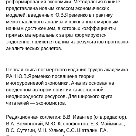
реформирования экономики. Методология в книге
представлена новым классом экономических
Редакционная этика
моделей, введенных Ю.В.Яременко в практику
межотраслевого анализа и признанных мировым
Информация для авторов
начным достижением, в которых коэффициенты
прямых материальных затрат формируются
Общие требования
эндогенно, являются одним из результатов прогнозно-
аналитических расчетов.
Стандарты оформления
Научные труды
Первая книга посмертного издания трудов академика
РАН Ю.В.Яременко посвящена теории
О журнале
многоуровневой экономики. Анализ основан на
введенном автором понятии качественной
Выпуски
неоднородности ресурсов. Для широкого круга
читателей — экономистов.
Редакционная этика
Редакционная коллегия: В.В. Ивантер (отв.редактор),
В.А. Волконский, М.Ю. Ксенофонтов, Е.З. Майминас,
Информация для авторов
В.С. Сутягин, М.Н. Узяков, С.С. Шаталин, Г.А.