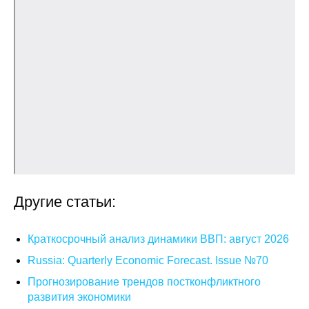
Кафедра МФТИ
Кафедра МАДИ
Аспирантура
Об аспирантуре
Поступление
Обучение
Другие статьи:
Нормативные документы
Краткосрочный анализ динамики ВВП: август 2026
Диссертационный совет
Russia: Quarterly Economic Forecast. Issue №70
Прогнозирование трендов постконфликтного
О совете
развития экономики