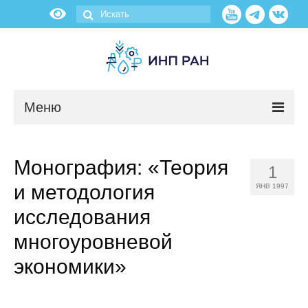
Меню
Новости
Монография: «Теория
1
О нас
и методология
ЯНВ 1997
Об институте
исследования
многоуровневой
Научные подразделения
экономики»
Администрация