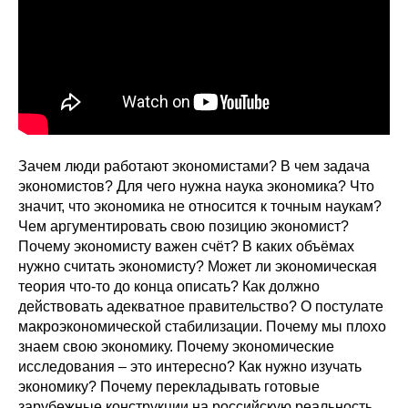
Сотрудники
Отчетность
Противодействие коррупции
Материалы для СМИ
Зачем люди работают экономистами? В чем задача
Публикации
экономистов? Для чего нужна наука экономика? Что
значит, что экономика не относится к точным наукам?
Чем аргументировать свою позицию экономист?
Научная жизнь
Почему экономисту важен счёт? В каких объёмах
нужно считать экономисту? Может ли экономическая
Издания
теория что-то до конца описать? Как должно
Проблемы прогнозирования
действовать адекватное правительство? О постулате
макроэкономической стабилизации. Почему мы плохо
О журнале
знаем свою экономику. Почему экономические
исследования – это интересно? Как нужно изучать
экономику? Почему перекладывать готовые
Номера журналов
зарубежные конструкции на российскую реальность