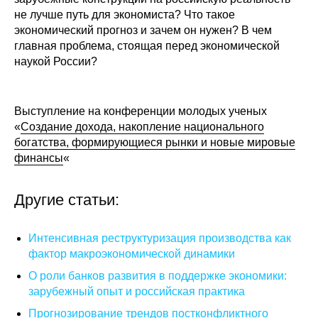
не лучше путь для экономиста? Что такое
Редакционная этика
экономический прогноз и зачем он нужен? В чем
главная проблема, стоящая перед экономической
Информация для авторов
наукой России?
Общие требования
Выступление на конференции молодых ученых
Стандарты оформления
«
Создание дохода, накопление национального
богатства, формирующиеся рынки и новые мировые
Научные труды
финансы
«
О журнале
Другие статьи:
Выпуски
Интенсивная реструктуризация производства как
фактор макроэкономической динамики
Редакционная этика
О роли банков развития в поддержке экономики:
зарубежный опыт и российская практика
Информация для авторов
Прогнозирование трендов постконфликтного