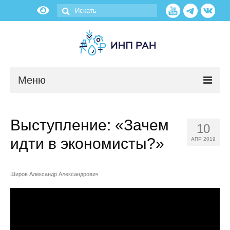
Меню
Новости
Выступление: «Зачем
10
О нас
идти в экономисты?»
АПР 2019
Об институте
Широв Александр Александрович
Научные подразделения
Администрация