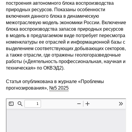
Общие требования
построения автономного блока воспроизводства
природных ресурсов. Показаны особенности
Стандарты оформления
включения данного блока в динамическую
межотраслевую модель экономики России. Включение
блока воспроизводства запасов природных ресурсов
Семинары
в модель в предлагаемом виде потребует пересмотра
номенклатуры ее отраслей и информационной базы с
Энергетический семинар
выделением соответствующих добывающих секторов,
а также отрасли, где отражены геологоразведочные
Российско-французский семинар
работы («Деятельность профессиональная, научная и
техническая» по ОКВЭД2).
ЦДУ
Статья опубликована в журнале «Проблемы
Отрасли и регионы
прогнозирования»,
№5 2025
Inforum
Ученый совет
Материалы