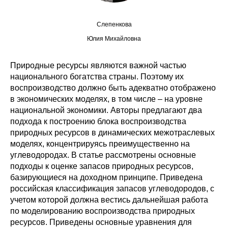
Редакционная этика
Слепенкова
Юлия Михайловна
Информация для авторов
Общие требования
Природные ресурсы являются важной частью
национального богатства страны. Поэтому их
Стандарты оформления
воспроизводство должно быть адекватно отображено
в экономических моделях, в том числе – на уровне
национальной экономики. Авторы предлагают два
Научные труды
подхода к построению блока воспроизводства
природных ресурсов в динамических межотраслевых
О журнале
моделях, концентрируясь преимущественно на
углеводородах. В статье рассмотрены основные
Выпуски
подходы к оценке запасов природных ресурсов,
базирующиеся на доходном принципе. Приведена
Редакционная этика
российская классификация запасов углеводородов, с
учетом которой должна вестись дальнейшая работа
Информация для авторов
по моделированию воспроизводства природных
ресурсов. Приведены основные уравнения для