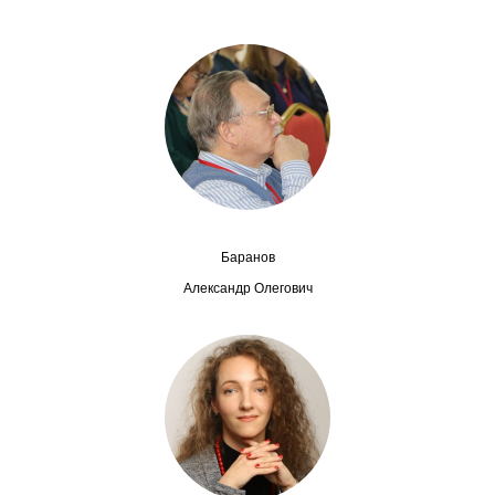
Сотрудники
Отчетность
Противодействие коррупции
Материалы для СМИ
Публикации
Баранов
Научная жизнь
Александр Олегович
Издания
Проблемы прогнозирования
О журнале
Номера журналов