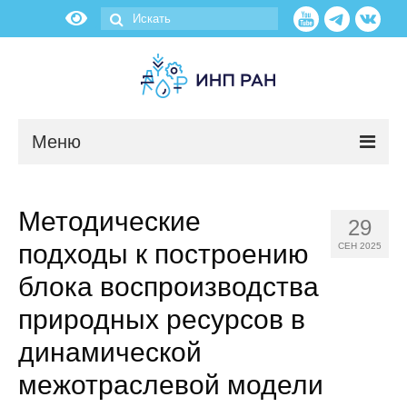
Меню
Новости
Методические
29
О нас
подходы к построению
СЕН 2025
Об институте
блока воспроизводства
природных ресурсов в
Научные подразделения
динамической
Администрация
межотраслевой модели