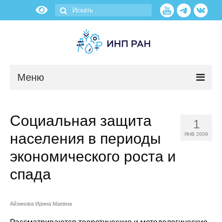
Меню
Новости
Социальная защита
1
О нас
населения в периоды
ЯНВ 2009
Об институте
экономического роста и
спада
Научные подразделения
Администрация
Айзинова Ирина Маевна