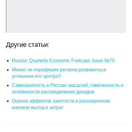
Кафедра МФТИ
Кафедра МАДИ
Аспирантура
Другие статьи:
Об аспирантуре
Russia: Quarterly Economic Forecast. Issue №70
Поступление
Может ли периферия региона развиваться
успешнее его центра?
Обучение
Самозанятость в России: масштаб, гомогенность и
особенности распределения доходов
Нормативные документы
Оценка эффектов занятости в расширенном
анализе выгод и затрат
Диссертационный совет
О совете