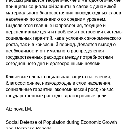
Рассматриваются теоретические и методологические
Сотрудники
принципы социальной защиты в связи с динамикой
материального благосостояния низкодоходных слоев
Отчетность
населения по сравнению со средним уровнем.
Выделяются главные направления, текущие и
Противодействие коррупции
перспективные цели и проблемы построения системы
социальных гарантий, как в условиях экономического
Материалы для СМИ
роста, так и в кризисный период. Делается вывод о
необходимости оптимального распределения
государственных расходов между потребностями
Публикации
сегодняшнего дня и долгосрочными целями.
Научная жизнь
Ключевые слова: социальная защита населения,
благосостояние, низкодоходные слои населения,
Издания
социальные гарантии, экономический рост, кризис,
государственные расходы, долгосрочные цели.
Проблемы прогнозирования
О журнале
Aizinova I.M.
Social Defense of Population during Economic Growth
Номера журналов
and Decrease Periods