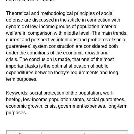
Редакционная этика
Theoretical and methodological principles of social
defense are discussed in the article in connection with
Информация для авторов
dynamic of low-income groups of population material
welfare in comparison with middle level. The main trends,
Общие требования
current and perspective intentions and problems of social
guarantees` system construction are considered both
Стандарты оформления
under the conditions of the economic growth and
crisis. The conclusion is made, that one of the most
Научные труды
important tasks is the optimal allocation of public
expenditures between today’s requirements and long-
О журнале
term purposes.
Keywords: social protection of the population, well-
Выпуски
beeing, low-income population strata, social guarantees,
economic growth, crisis, government expenses, long-term
Редакционная этика
purposes.
Информация для авторов