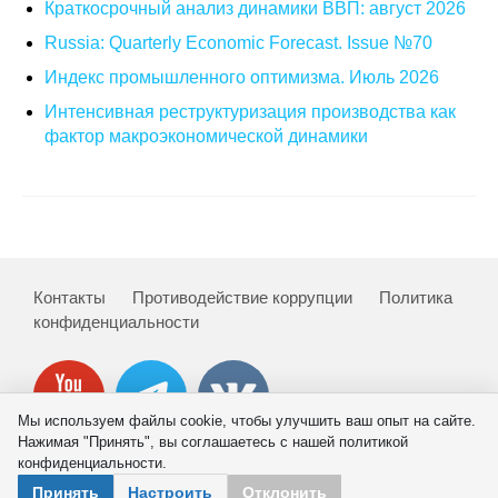
Краткосрочный анализ динамики ВВП: август 2026
О совете
Russia: Quarterly Economic Forecast. Issue №70
Индекс промышленного оптимизма. Июль 2026
Регулярные прогнозы
Интенсивная реструктуризация производства как
фактор макроэкономической динамики
Квартальный прогноз
Краткосрочный прогноз
Оценка индекса промышленного
производства
Контакты
Противодействие коррупции
Политика
конфиденциальности
Российская Система Климатического
Мониторинга
Центр «Климатическая политика и
Мы используем файлы cookie, чтобы улучшить ваш опыт на сайте.
экономика России»
Нажимая "Принять", вы соглашаетесь с нашей политикой
конфиденциальности.
Образование и карьера
© 2026 ИНП РАН
Принять
Настроить
Отклонить