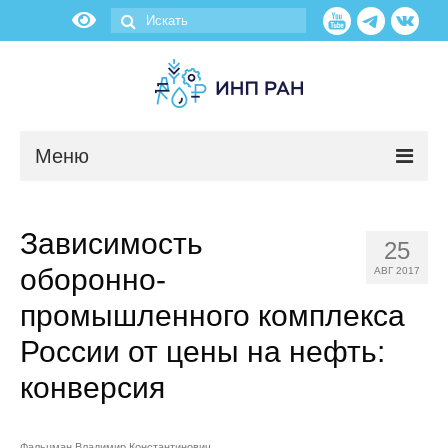
Меню
Новости
Зависимость
25
О нас
оборонно-
АВГ 2017
Об институте
промышленного комплекса
России от цены на нефть:
Научные подразделения
конверсия
Администрация
Фальцман Владимир Константинович