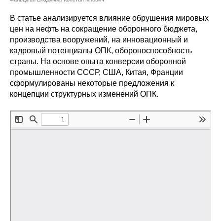
Сотрудники
В статье анализируется влияние обрушения мировых
Отчетность
цен на нефть на сокращение оборонного бюджета,
производства вооружений, на инновационный и
кадровый потенциалы ОПК, обороноспособность
Противодействие коррупции
страны. На основе опыта конверсии оборонной
промышленности СССР, США, Китая, Франции
Материалы для СМИ
сформулированы некоторые предложения к
концепции структурных изменений ОПК.
Публикации
Научная жизнь
Издания
Проблемы прогнозирования
О журнале
Номера журналов