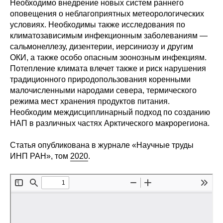
Необходимо внедрение новых систем раннего
оповещения о неблагоприятных метеорологических
Редакционная этика
условиях. Необходимы также исследования по
климатозависимым инфекционным заболеваниям —
Информация для авторов
сальмонеллезу, дизентерии, иерсиниозу и другим
ОКИ, а также особо опасным зоонозным инфекциям.
Общие требования
Потепление климата влечет также и риск нарушения
традиционного природопользования коренными
Стандарты оформления
малочисленными народами севера, термического
режима мест хранения продуктов питания.
Научные труды
Необходим междисциплинарный подход по созданию
НАП в различных частях Арктического макрорегиона.
О журнале
Статья опубликована в журнале «Научные труды
Выпуски
ИНП РАН», том
2020
.
Редакционная этика
Информация для авторов