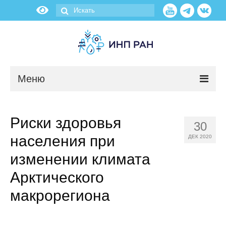
Меню
Новости
Риски здоровья
30
О нас
населения при
ДЕК 2020
Об институте
изменении климата
Арктического
Научные подразделения
макрорегиона
Администрация