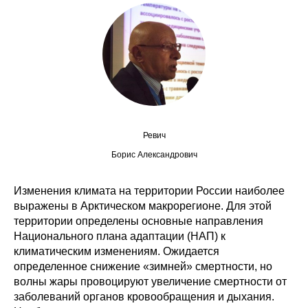
Сотрудники
Отчетность
Противодействие коррупции
Материалы для СМИ
Ревич
Публикации
Борис Александрович
Научная жизнь
Изменения климата на территории России наиболее
Издания
выражены в Арктическом макрорегионе. Для этой
территории определены основные направления
Проблемы прогнозирования
Национального плана адаптации (НАП) к
климатическим изменениям. Ожидается
О журнале
определенное снижение «зимней» смертности, но
волны жары провоцируют увеличение смертности от
Номера журналов
заболеваний органов кровообращения и дыхания.