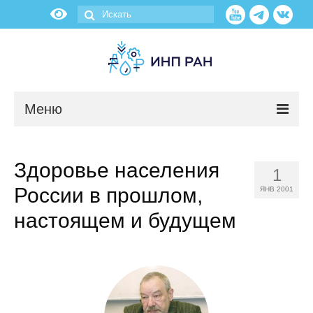
Меню
Новости
Здоровье населения
1
О нас
России в прошлом,
ЯНВ 2001
Об институте
настоящем и будущем
Научные подразделения
Администрация