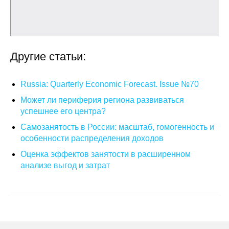
О совете
Регулярные прогнозы
Другие статьи:
Квартальный прогноз
Russia: Quarterly Economic Forecast. Issue №70
Краткосрочный прогноз
Может ли периферия региона развиваться
успешнее его центра?
Оценка индекса промышленного
Самозанятость в России: масштаб, гомогенность и
производства
особенности распределения доходов
Российская Система Климатического
Оценка эффектов занятости в расширенном
Мониторинга
анализе выгод и затрат
Центр «Климатическая политика и
экономика России»
Образование и карьера