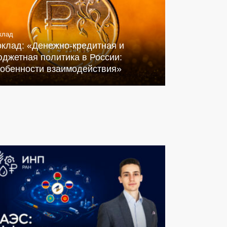
клад
оклад: «Денежно-кредитная и
джетная политика в России:
собенности взаимодействия»