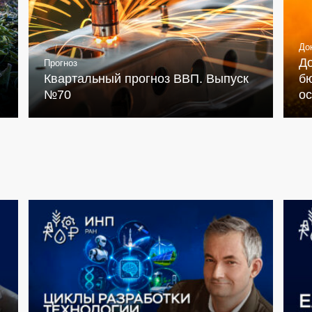
До
Д
Прогноз
Квартальный прогноз ВВП. Выпуск
бю
№70
о