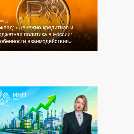
клад
оклад: «Денежно-кредитная и
джетная политика в России:
собенности взаимодействия»