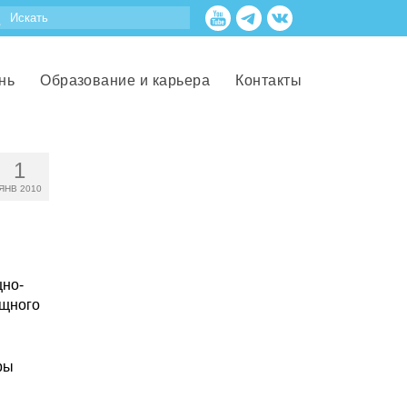
нь
Образование и карьера
Контакты
1
ЯНВ 2010
щно-
ищного
ры