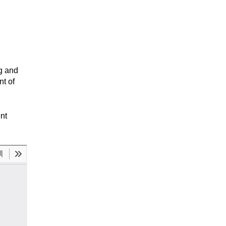
ng and
nt of
nt