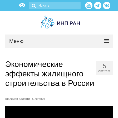
Меню
Новости
Экономические
5
О нас
эффекты жилищного
ОКТ 2022
Об институте
строительства в России
Научные подразделения
Шалимов Валентин Олегович
Администрация