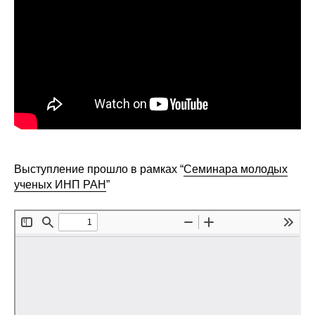
Сотрудники
Отчетность
Противодействие коррупции
Материалы для СМИ
Публикации
Выступление прошло в рамках “
Семинара молодых
Научная жизнь
ученых ИНП РАН
”
Издания
Проблемы прогнозирования
О журнале
Номера журналов