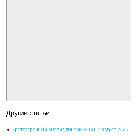
Редакционная этика
Информация для авторов
Общие требования
Стандарты оформления
Научные труды
О журнале
Выпуски
Редакционная этика
Другие статьи:
Информация для авторов
Краткосрочный анализ динамики ВВП: август 2026