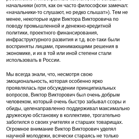
начальники (хотя, как он часто философски замечал:
О совете
«начальники-то слушают, но редко слышат»). Тем не
менее, некоторые идеи Виктора Викторовича по
поводу промышленной и денежно-кредитной
Регулярные прогнозы
политики, проектного финансирования,
инфраструктурного развития и т.д. все-таки были
Квартальный прогноз
восприняты лицами, принимающими решения в
экономике, и их в той или иной степени стали
Краткосрочный прогноз
использовать в России.
Оценка индекса промышленного
Мы всегда знали, что, несмотря свою
производства
эмоциональность, которая особенно ярко
проявлялась при обсуждении принципиальных
Российская Система Климатического
вопросов, Виктор Викторович был очень добрым
Мониторинга
человеком, который очень быстро забывал ссоры и
обиды, целенаправленно поддерживал максимально
Центр «Климатическая политика и
дружескую обстановку в коллективе, трогательно
экономика России»
заботился о своих учителях и старших товарищах.
Огромное внимание Виктор Викторович уделял
научной молодежи, всячески стараясь не только
Образование и карьера