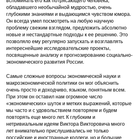
вспоминать его как потрясающего человека,
Общие требования
обладавшего необычайной мудростью, очень
глубокими знаниями и выдающимся чувством юмора.
Стандарты оформления
Он всегда умел посмотреть на любую научную
проблему свежим взглядом, предложить абсолютно
Семинары
новые и нестандартные подходы к ее решению. Это
позволяло ему регулярно запускать и возглавлять
Энергетический семинар
интереснейшие исследовательские проекты,
посвященные анализу и прогнозированию социально-
Российско-французский семинар
экономического развития России.
ЦДУ
Самые сложные вопросы экономической науки и
макроэкономической политики он мог объяснить
очень просто и доходчиво, языком, понятным всем.
Отрасли и регионы
При этом он оставил нам огромное число
«экономических» шуток и метких выражений, которые
Inforum
мы часто и с удовольствием повторяем и будем
повторять еще много лет. К глубоким и
Ученый совет
нетривиальным идеям Виктора Викторовича много
лет внимательно прислушивались не только
Материалы
российские и иностранные коллеги, но и большие