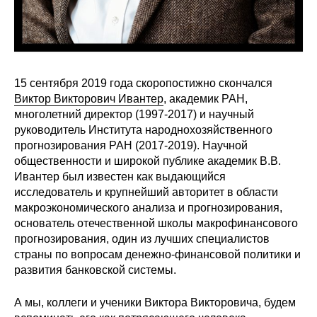
Редакционная этика
Информация для авторов
15 сентября 2019 года скоропостижно скончался
Общие требования
Виктор Викторович Ивантер
, академик РАН,
многолетний директор (1997-2017) и научный
Стандарты оформления
руководитель Института народнохозяйственного
прогнозирования РАН (2017-2019). Научной
Научные труды
общественности и широкой публике академик В.В.
Ивантер был известен как выдающийся
О журнале
исследователь и крупнейший авторитет в области
макроэкономического анализа и прогнозирования,
Выпуски
основатель отечественной школы макрофинансового
прогнозирования, один из лучших специалистов
страны по вопросам денежно-финансовой политики и
Редакционная этика
развития банковской системы.
Информация для авторов
А мы, коллеги и ученики Виктора Викторовича, будем