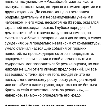
являлся
колумнистом
«Российской газеты», часто
выступал с колонками, интервью и комментариями и в
других изданиях. До самого конца он оставался
бодрым, деятельным и неравнодушным ученым и
человеком, и его уход, несмотря на 83 года, оказался
страшной неожиданностью. Глубоко порядочный,
демократичный, с отличным чувством юмора, он
счастливо избежал превращения в догматика, в своих
суждениях был предельно независим от конъюнктуры,
умело отличал настоящие события от громких
новостей, на происходящее смотрел непредвзято,
подкрепляя свои знания и свой анализ опытом и
мудростью, мог позволить себе резкие оценки, но они
никогда не шли от его личных предпочтений. Он все
взвешивал с точки зрения того, пойдет ли это на
пользу экономическому росту, росту доходов людей
или нет. «Все в наших руках, надо только не бояться
брать на себя ответственность за решения», —
наверное, так можно определить его кредо.