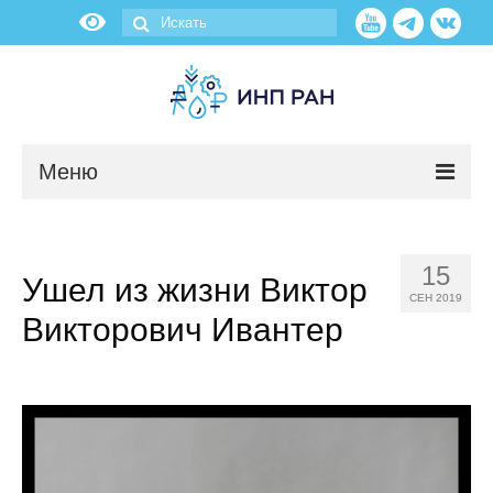
Меню
Новости
15
Ушел из жизни Виктор
О нас
СЕН 2019
Викторович Ивантер
Об институте
Научные подразделения
Администрация