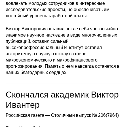
вовлекать молодых сотрудников в интересные
Кафедра МФТИ
исследовательские проекты, но обеспечивать им
достойный уровень заработной платы.
Кафедра МАДИ
Виктор Викторович оставил после себя чрезвычайно
значимое научное наследие в виде многочисленных
Аспирантура
публикаций, оставил сильный
высокопрофессиональный Институт, оставил
Об аспирантуре
авторитетную научную школу в сфере
макроэкономического и макрофинансового
Поступление
прогнозирования. Память о нем навсегда останется в
наших благодарных сердцах.
Обучение
Нормативные документы
Скончался академик Виктор
Ивантер
Диссертационный совет
Российская газета — Столичный выпуск № 206(7964)
О совете