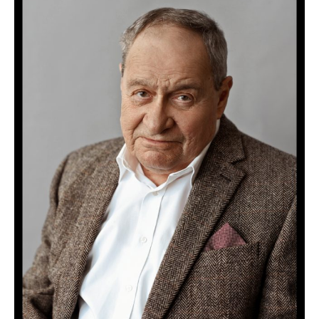
Сотрудники
Отчетность
Противодействие коррупции
Материалы для СМИ
Публикации
Научная жизнь
Издания
Проблемы прогнозирования
О журнале
Номера журналов