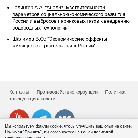
Сотрудники
Галингер А.А. “
Анализ чувствительности
параметров социально-экономического развития
Отчетность
России и выбросов парниковых газов к внедрению
водородных технологий
“
Противодействие коррупции
Шалимов В.О.: “
Экономические эффекты
жилищного строительства в России
“
Материалы для СМИ
Публикации
Научная жизнь
Издания
Контакты
Противодействие коррупции
Политика
конфиденциальности
Проблемы прогнозирования
О журнале
Мы используем файлы cookie, чтобы улучшить ваш опыт на сайте.
Номера журналов
Нажимая "Принять", вы соглашаетесь с нашей политикой
конфиденциальности.