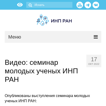
Меню
Новости
17
Видео: семинар
О нас
ОКТ 2022
молодых ученых ИНП
Об институте
РАН
Научные подразделения
Администрация
Опубликованы выступления семинара молодых
ученых ИНП РАН: