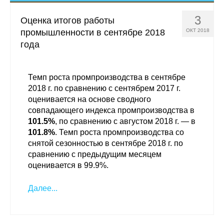
Сотрудники
3
Оценка итогов работы
Отчетность
промышленности в сентябре 2018
ОКТ 2018
года
Противодействие коррупции
Материалы для СМИ
Темп роста промпроизводства в сентябре
2018 г. по сравнению с сентябрем 2017 г.
оценивается на основе сводного
Публикации
совпадающего индекса промпроизводства в
101.5%
, по сравнению с августом 2018 г. — в
Научная жизнь
101.8%
. Темп роста промпроизводства со
снятой сезонностью в сентябре 2018 г. по
Издания
сравнению с предыдущим месяцем
оценивается в 99.9%.
Проблемы прогнозирования
Далее...
О журнале
Номера журналов