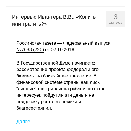
Редакционная этика
3
Интервью Ивантера В.В.: «Копить
Информация для авторов
или тратить?»
ОКТ 2018
Общие требования
Российская газета — Федеральный выпуск
№7683 (220)
Стандарты оформления
от 02.10.2018
В Государственной Думе начинается
Научные труды
рассмотрение проекта федерального
бюджета на ближайшее трехлетие. В
О журнале
финансовой системе страны нашлись
“лишние” три триллиона рублей, но всех
Выпуски
интересует, пойдут ли эти деньги на
поддержку роста экономики и
Редакционная этика
благосостояния.
Информация для авторов
Далее...