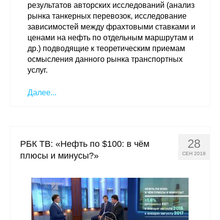
результатов авторских исследований (анализ
Кафедра МФТИ
рынка танкерных перевозок, исследование
зависимостей между фрахтовыми ставками и
ценами на нефть по отдельным маршрутам и
Кафедра МАДИ
др.) подводящие к теоретическим приемам
осмысления данного рынка транспортных
Аспирантура
услуг.
Об аспирантуре
Далее...
Поступление
Обучение
28
РБК ТВ: «Нефть по $100: в чём
плюсы и минусы?»
СЕН 2018
Нормативные документы
Диссертационный совет
О совете