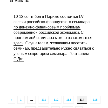
семинара
10-12 сентября в Париже состоится LV
сессия
российско-французского семинара
по денежно-финансовым проблемам
современной российской экономики
. С
программой семинара можно ознакомиться
здесь
. Слушателям, желающим посетить
семинар, предварительно нужно связаться с
ученым секретарем семинара,
Говтванем
О.Дж.
«
1
…
111
112
113
114
115