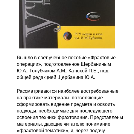
О совете
Регулярные прогнозы
Квартальный прогноз
Краткосрочный прогноз
Вышло в свет учебное пособие «Фрахтовые
операции», подготовленное Щербаниным
Оценка индекса промышленного
Ю.А., Голубчиком А.М., Катюхой П.Б., под
производства
общей редакцией Щербанина Ю.А.
Российская Система Климатического
Рассматриваются наиболее востребованные
Мониторинга
на практике материалы, позволяющие
сформировать видение предмета и освоить
Центр «Климатическая политика и
подходы, необходимые для последующего
экономика России»
освоения техники фрахтования. Представлены
материалы, дающие читателю понимание
«фрахтовой тематики», и, через подачу
Образование и карьера