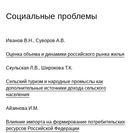
О совете
Социальные проблемы
Регулярные прогнозы
Квартальный прогноз
Иванов В.Н., Суворов А.В.
Краткосрочный прогноз
Оценка объема и динамики российского рынка жилья
Скульская Л.В., Широкова Т.К.
Оценка индекса промышленного
производства
Сельский туризм и народные промыслы как
дополнительные источники дохода сельского
Российская Система Климатического
населения
Мониторинга
Айзинова И.М.
Центр «Климатическая политика и
экономика России»
Влияние импорта на формирование потребительских
ресурсов Российской Федерации
Образование и карьера