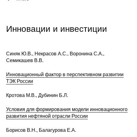
Редакционная этика
Информация для авторов
Инновации и инвестиции
Общие требования
Стандарты оформления
Синяк Ю.В., Некрасов А.С., Воронина С.А.,
Семикашев В.В.
Научные труды
Инновационный фактор в перспективном развитии
О журнале
ТЭК России
Выпуски
Кротова М.В., Дубинин Б.Л.
Условия для формирования модели инновационного
Редакционная этика
развития нефтяной отрасли России
Информация для авторов
Борисов В.Н., Балагурова Е.А.