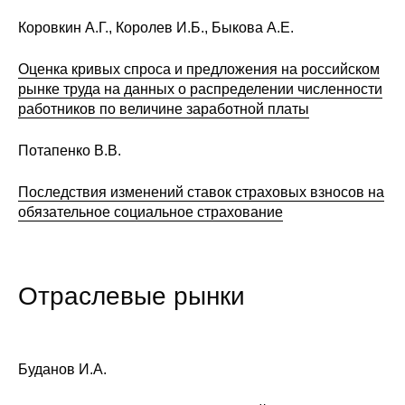
Коровкин А.Г., Королев И.Б., Быкова А.Е.
Кафедра МФТИ
Оценка кривых спроса и предложения на российском
Кафедра МАДИ
рынке труда на данных о распределении численности
работников по величине заработной платы
Аспирантура
Потапенко В.В.
Об аспирантуре
Последствия изменений ставок страховых взносов на
Поступление
обязательное социальное страхование
Обучение
Отраслевые рынки
Нормативные документы
Диссертационный совет
Буданов И.А.
О совете