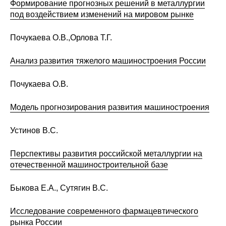
Формирование прогнозных решений в металлургии
Материалы
под воздействием изменений на мировом рынке
Конкурсы и вакансии
Почукаева О.В.,Орлова Т.Г.
Контакты
Анализ развития тяжелого машиностроения России
Почукаева О.В.
Модель прогнозирования развития машиностроения
Устинов В.С.
Перспективы развития российской металлургии на
отечественной машиностроительной базе
Быкова Е.А., Сутягин В.С.
Исследование современного фармацевтического
рынка России