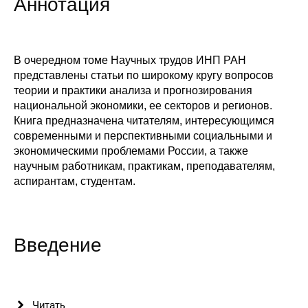
Аннотация
Сотрудники
Отчетность
В очередном томе Научных трудов ИНП РАН
Противодействие коррупции
представлены статьи по широкому кругу вопросов
теории и практики анализа и прогнозирования
Материалы для СМИ
национальной экономики, ее секторов и регионов.
Книга предназначена читателям, интересующимся
современными и перспективными социальными и
Публикации
экономическими проблемами России, а также
научным работникам, практикам, преподавателям,
Научная жизнь
аспирантам, студентам.
Издания
Проблемы прогнозирования
Введение
О журнале
Номера журналов
Читать