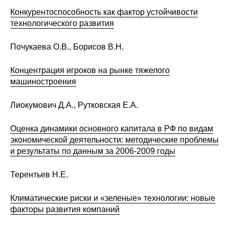
Общие требования
Конкурентоспособность как фактор устойчивости
технологического развития
Стандарты оформления
Почукаева О.В., Борисов В.Н.
Семинары
Концентрация игроков на рынке тяжелого
Энергетический семинар
машиностроения
Российско-французский семинар
Лиокумович Д.А., Рутковская Е.А.
ЦДУ
Оценка динамики основного капитала в РФ по видам
экономической деятельности: методические проблемы
Отрасли и регионы
и результаты по данным за 2006-2009 годы
Терентьев Н.Е.
Inforum
Климатические риски и «зеленые» технологии: новые
Ученый совет
факторы развития компаний
Материалы