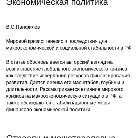
Экономическая политика
Сотрудники
Отчетность
В.С.Панфилов
Противодействие коррупции
Мировой кризис: генезис и последствия для
Материалы для СМИ
макроэкономической и социальной стабильности в РФ
В статье обосновывается авторский взгляд на
Публикации
возникновение глобального экономического кризиса
как следствие исчерпания ресурсов финансирования
Научная жизнь
развития. Дается оценка его масштабов, глубины и
длительности. Рассматривается влияние мирового
Издания
кризиса на макроэкономическую ситуацию в РФ, а
также обсуждаются стабилизационные меры
Проблемы прогнозирования
финансово-экономической политики.
О журнале
Номера журналов