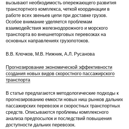
вызывают необходимость опережающего развития
транспортного комплекса, четкой координации в
О совете
работе всех звеньев цепи при доставке грузов.
Особое внимание уделяется проблемам
Регулярные прогнозы
взаимодействия железнодорожного и морского
транспорта во внешнеторговых перевозках на
Квартальный прогноз
основных направлениях грузопотоков.
Краткосрочный прогноз
В.В. Клочков, М.В. Нижник, А.Л. Русанова
Оценка индекса промышленного
Прогнозирование экономической эффективности
производства
создания новых видов скоростного пассажирского
транспорта
Российская Система Климатического
Мониторинга
В статье предлагаются методологические подходы к
прогнозированию емкости новых ниш рынков дальних
пассажирских перевозок и скоростных транспортных
Центр «Климатическая политика и
экономика России»
средств. Описываются проблемы комплексного
анализа предпосылок и последствий повышения
доступности дальних перевозок.
Образование и карьера