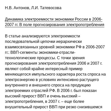
Кафедра МФТИ
Н.В. Антонов, Л.И. Татевосова
Динамика электроемкости экономики России в 2006-
Кафедра МАДИ
2007 гг. В поле прогнозирования электропотребления
Аспирантура
В статье анализируются электроемкости
последовательной цепочки иерархически
Об аспирантуре
взаимосвязанных уровней экономики РФ в 2006-2007
гг.: ВВП-сегменты экономики-отрасли-
Поступление
технологические процессы. С точки зрения
прогнозирования электропотребления 2006 и 2007 г.
Обучение
являют собой крайне интересный пример
меняющегося импульсного характера роста спроса на
электроэнергию в условиях интенсивно растущего
Нормативные документы
внутреннего и внешнего спроса на продукцию
электроемких отраслей РФ. В 2006 г. был показан
Диссертационный совет
высокий прирост ВВП и очень высокий –
электропотребления, в 2007 г. – еще более
О совете
внушительный прирост ВВП при резко снизившемся