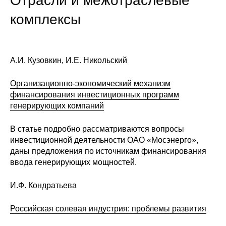
Отрасли и межотраслевые
Редакционная этика
комплексы
Информация для авторов
Общие требования
А.И. Кузовкин, И.Е. Никольский
Организационно-экономический механизм
Стандарты оформления
финансирования инвестиционных программ
генерирующих компаний
Научные труды
В статье подробно рассматриваются вопросы
О журнале
инвестиционной деятельности ОАО «Мосэнерго»,
даны предложения по источникам финансирования
Выпуски
ввода генерирующих мощностей.
Редакционная этика
И.Ф. Кондратьева
Информация для авторов
Российская солевая индустрия: проблемы развития