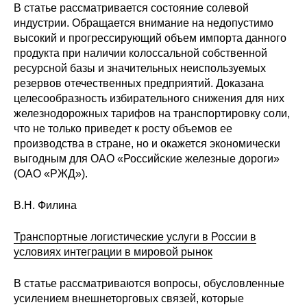
Общие требования
В статье рассматривается состояние солевой
индустрии. Обращается внимание на недопустимо
Стандарты оформления
высокий и прогрессирующий объем импорта данного
продукта при наличии колоссальной собственной
ресурсной базы и значительных неиспользуемых
Семинары
резервов отечественных предприятий. Доказана
целесообразность избирательного снижения для них
Энергетический семинар
железнодорожных тарифов на транспортировку соли,
что не только приведет к росту объемов ее
Российско-французский семинар
производства в стране, но и окажется экономически
выгодным для ОАО «Российские железные дороги»
ЦДУ
(ОАО «РЖД»).
Отрасли и регионы
В.Н. Филина
Inforum
Транспортные логистические услуги в России в
условиях интеграции в мировой рынок
Ученый совет
В статье рассматриваются вопросы, обусловленные
Материалы
усилением внешнеторговых связей, которые