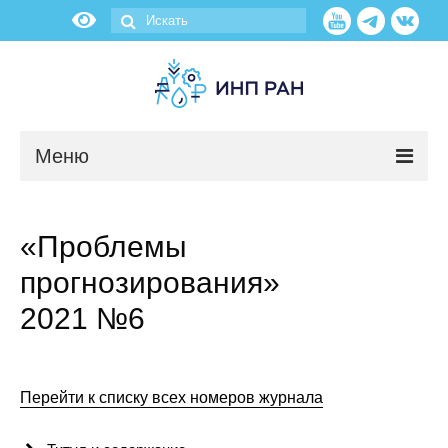
Меню
Новости
«Проблемы
О нас
прогнозирования»
Об институте
2021 №6
Научные подразделения
Перейти к списку всех номеров журнала
Администрация