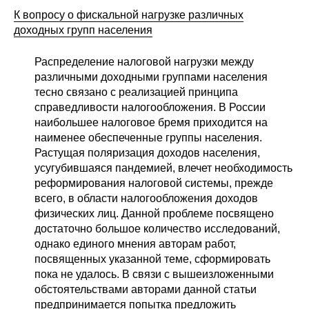
Общие требования
К вопросу о фискальной нагрузке различных
доходных групп населения
Стандарты оформления
Распределение налоговой нагрузки между
Семинары
различными доходными группами населения
тесно связано с реализацией принципа
Энергетический семинар
справедливости налогообложения. В России
наибольшее налоговое бремя приходится на
Российско-французский семинар
наименее обеспеченные группы населения.
Растущая поляризация доходов населения,
усугубившаяся пандемией, влечет необходимость
ЦДУ
реформирования налоговой системы, прежде
всего, в области налогообложения доходов
Отрасли и регионы
физических лиц. Данной проблеме посвящено
достаточно большое количество исследований,
Inforum
однако единого мнения авторам работ,
посвященных указанной теме, сформировать
Ученый совет
пока не удалось. В связи с вышеизложенными
обстоятельствами авторами данной статьи
Материалы
предпринимается попытка предложить