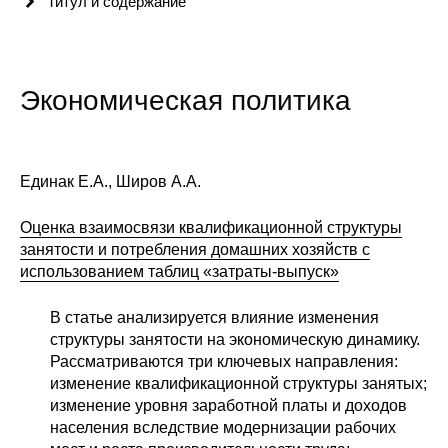
Титул и содержание
Сотрудники
Отчетность
Экономическая политика
Противодействие коррупции
Материалы для СМИ
Единак Е.А., Широв А.А.
Публикации
Оценка взаимосвязи квалификационной структуры
занятости и потребления домашних хозяйств с
Научная жизнь
использованием таблиц «затраты-выпуск»
Издания
В статье анализируется влияние изменения
Проблемы прогнозирования
структуры занятости на экономическую динамику.
Рассматриваются три ключевых направления:
О журнале
изменение квалификационной структуры занятых;
изменение уровня заработной платы и доходов
Номера журналов
населения вследствие модернизации рабочих