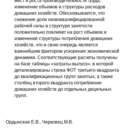
мест и роста производительности труда;
изменение объемов и структуры расходов
Редакционная этика
домашних хозяйств. Обосновывается, что
снижение доли низкоквалифицированной
Информация для авторов
рабочей силы в структуре занятости
положительно повлияет на рост объемов и
Общие требования
изменение структуры потребления домашних
хозяйств, что в свою очередь является
Стандарты оформления
важнейшим фактором ускорения экономической
динамики. Соответствующие расчеты получены
Научные труды
на базе таблицы «затраты-выпуск», в которой
детализированы строка ФОТ третьего квадранта
О журнале
до квалификационных групп занятых, а также
столбец второго квадранта потребление
домашних хозяйств до отдельных децильных
Выпуски
групп.
Редакционная этика
Информация для авторов
Ордынская Е.В., Черковец М.В.