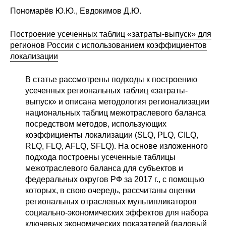
Материалы
Пономарёв Ю.Ю., Евдокимов Д.Ю.
Конкурсы и вакансии
Построение усеченных таблиц «затраты-выпуск» для
регионов России с использованием коэффициентов
локализации
Контакты
В статье рассмотрены подходы к построению
усеченных региональных таблиц «затраты-
выпуск» и описана методология регионализации
национальных таблиц межотраслевого баланса
посредством методов, использующих
коэффициенты локализации (SLQ, PLQ, CILQ,
RLQ, FLQ, AFLQ, SFLQ). На основе изложенного
подхода построены усеченные таблицы
межотраслевого баланса для субъектов и
федеральных округов РФ за 2017 г., с помощью
которых, в свою очередь, рассчитаны оценки
региональных отраслевых мультипликаторов
социально-экономических эффектов для набора
ключевых экономических показателей (валовый