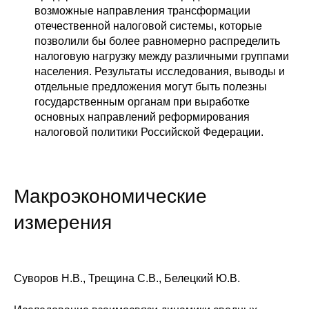
возможные направления трансформации
О совете
отечественной налоговой системы, которые
позволили бы более равномерно распределить
налоговую нагрузку между различными группами
Регулярные прогнозы
населения. Результаты исследования, выводы и
отдельные предложения могут быть полезны
Квартальный прогноз
государственным органам при выработке
основных направлений реформирования
Краткосрочный прогноз
налоговой политики Российской Федерации.
Оценка индекса промышленного
производства
Макроэкономические
Российская Система Климатического
измерения
Мониторинга
Центр «Климатическая политика и
экономика России»
Суворов Н.В., Трещина С.В., Белецкий Ю.В.
Образование и карьера