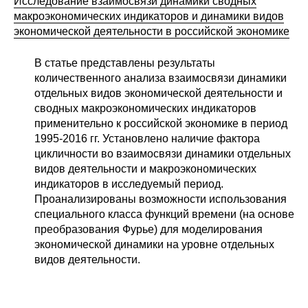
Исследование взаимосвязи динамики сводных
макроэкономических индикаторов и динамики видов
Кафедра МФТИ
экономической деятельности в российской экономике
Кафедра МАДИ
В статье представлены результаты
количественного анализа взаимосвязи динамики
Аспирантура
отдельных видов экономической деятельности и
сводных макроэкономических индикаторов
Об аспирантуре
применительно к российской экономике в период
1995-2016 гг. Установлено наличие фактора
Поступление
цикличности во взаимосвязи динамики отдельных
видов деятельности и макроэкономических
индикаторов в исследуемый период.
Обучение
Проанализированы возможности использования
специального класса функций времени (на основе
Нормативные документы
преобразования Фурье) для моделирования
экономической динамики на уровне отдельных
Диссертационный совет
видов деятельности.
О совете