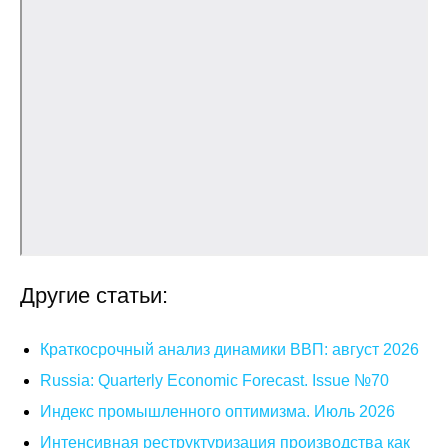
О совете
Регулярные прогнозы
Квартальный прогноз
Краткосрочный прогноз
Оценка индекса промышленного
производства
Другие статьи:
Российская Система Климатического
Мониторинга
Краткосрочный анализ динамики ВВП: август 2026
Центр «Климатическая политика и
Russia: Quarterly Economic Forecast. Issue №70
экономика России»
Индекс промышленного оптимизма. Июль 2026
Образование и карьера
Интенсивная реструктуризация производства как