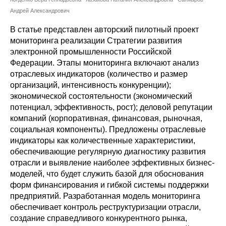
Сотрудники
Андрей Александрович
Отчетность
В статье представлен авторский пилотный проект
мониторинга реализации Стратегии развития
электронной промышленности Российской
Противодействие коррупции
Федерации. Этапы мониторинга включают анализ
отраслевых индикаторов (количество и размер
Материалы для СМИ
организаций, интенсивность конкуренции);
экономической состоятельности (экономический
Публикации
потенциал, эффективность, рост); деловой репутации
компаний (корпоративная, финансовая, рыночная,
Научная жизнь
социальная компоненты). Предложены отраслевые
индикаторы как количественные характеристики,
Издания
обеспечивающие регулярную диагностику развития
отрасли и выявление наиболее эффективных бизнес-
Проблемы прогнозирования
моделей, что будет служить базой для обоснования
форм финансирования и гибкой системы поддержки
О журнале
предприятий. Разработанная модель мониторинга
обеспечивает контроль реструктуризации отрасли,
Номера журналов
создание справедливого конкурентного рынка,