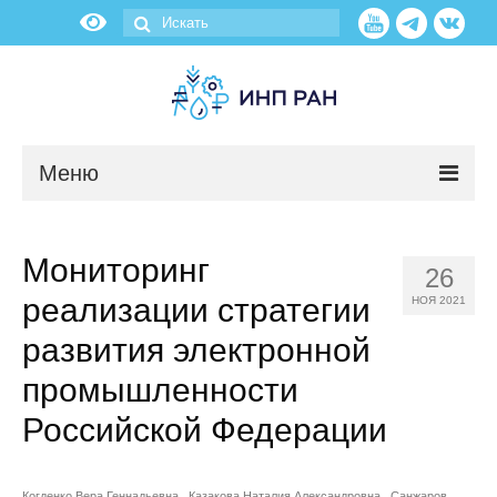
Меню
Новости
Мониторинг
26
О нас
реализации стратегии
НОЯ 2021
Об институте
развития электронной
промышленности
Научные подразделения
Российской Федерации
Администрация
Когденко Вера Геннадьевна
Казакова Наталия Александровна
Санжаров