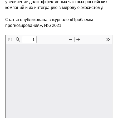
увеличение доли эффективных частных российских
компаний и их интеграцию в мировую экосистему.
Редакционная этика
Статья опубликована в журнале «Проблемы
Информация для авторов
прогнозирования»,
№6 2021
Общие требования
Стандарты оформления
Научные труды
О журнале
Выпуски
Редакционная этика
Информация для авторов