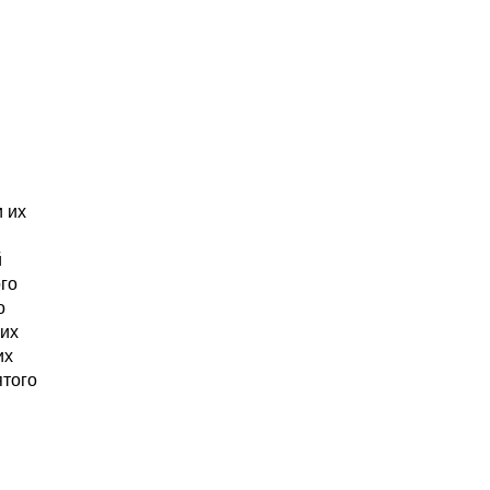
 их
й
го
о
 их
их
ятого