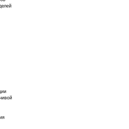
делей
ции
йчивой
ия