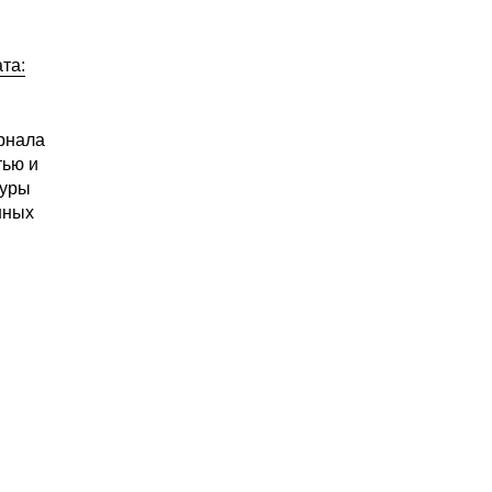
та:
рнала
тью и
дуры
нных