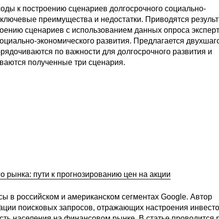
оды к построению сценариев долгосрочного социально-
 ключевые преимущества и недостатки. Приводятся резуль
роению сценариев с использованием данных опроса эксперт
оциально-экономического развития. Предлагается двухшаг
орядочиваются по важности для долгосрочного развития и
ваются полученные три сценария.
 рынка: пути к прогнозированию цен на акции
сы в российском и американском сегментах Google. Автор
ации поисковых запросов, отражающих настроения инвесто
сть населения на финансовом рынке. В статье проводится 