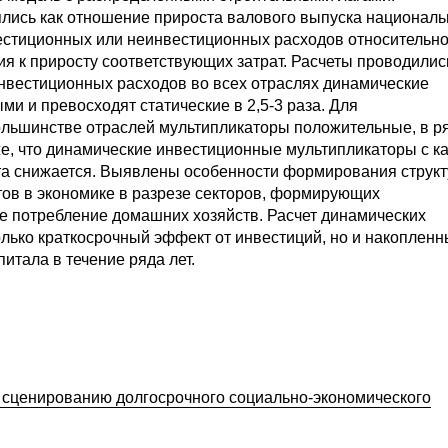
лись как отношение прироста валового выпуска националь
естиционных или неинвестиционных расходов относительно
ия к приросту соответствующих затрат. Расчеты проводилис
 инвестиционных расходов во всех отраслях динамические
и и превосходят статические в 2,5-3 раза. Для
ольшинстве отраслей мультипликаторы положительные, в р
же, что динамические инвестиционные мультипликаторы с 
ста снижается. Выявлены особенности формирования струк
ов в экономике в разрезе секторов, формирующих
е потребление домашних хозяйств. Расчет динамических
олько краткосрочный эффект от инвестиций, но и накоплен
итала в течение ряда лет.
к сценированию долгосрочного социально-экономического