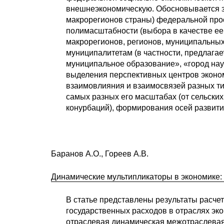
внешнеэкономическую. Обосновывается зн
макрорегионов страны) федеральной прос
полимасштабности (выбора в качестве ее
макрорегионов, регионов, муниципальных
муниципалитетам (в частности, предлагае
муниципальное образование», «город нау
выделения перспективных центров эконом
взаимовлияния и взаимосвязей разных ти
самых разных его масштабах (от сельски
конурбаций), формирования осей развити
Баранов А.О., Гореев А.В.
Динамические мультипликаторы в экономике: 
В статье представлены результаты расче
государственных расходов в отраслях эк
отраслевая динамическая межотраслевая