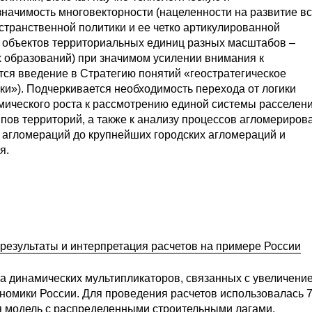
ачимость многовекторности (нацеленности на развитие в
транственной политики и ее четко артикулированной
 объектов территориальных единиц разных масштабов –
 образований) при значимом усилении внимания к
тся введение в Стратегию понятий «геостратегическое
ки»). Подчеркивается необходимость перехода от логики
ического роста к рассмотрению единой системы расселени
пов территорий, а также к анализу процессов агломериров
х агломераций до крупнейших городских агломераций и
я.
результаты и интерпретация расчетов на примере России
та динамических мультипликаторов, связанных с увеличени
ономики России. Для проведения расчетов использовалась 7
 модель с распределенными строительными лагами.