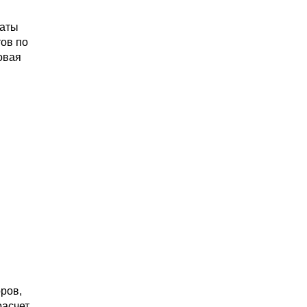
таты
ов по
овая
ров,
расчет