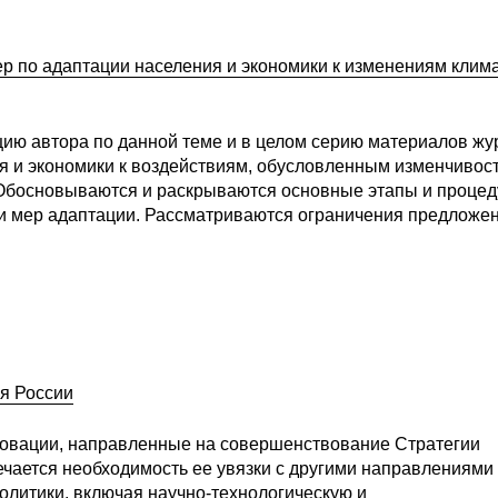
р по адаптации населения и экономики к изменениям клима
ию автора по данной теме и в целом серию материалов жу
ия и экономики к воздействиям, обусловленным изменчивос
 Обосновываются и раскрываются основные этапы и проце
ти мер адаптации. Рассматриваются ограничения предложе
ия России
новации, направленные на совершенствование Стратегии
ечается необходимость ее увязки с другими направлениями
литики, включая научно-технологическую и