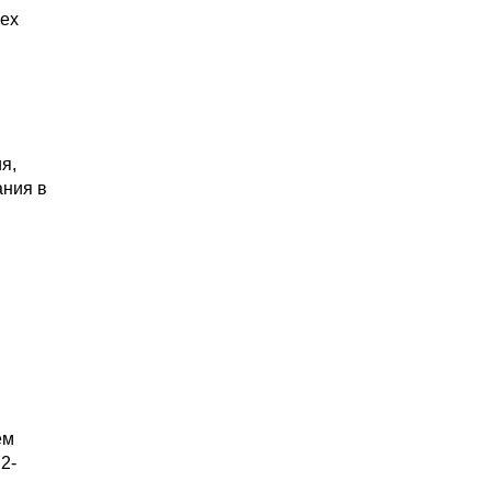
сех
я,
ания в
ем
2-