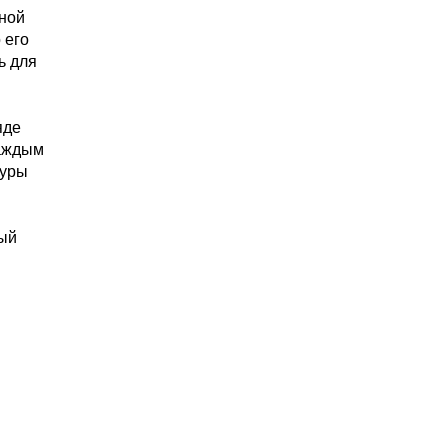
ной
 его
ь для
яде
каждым
туры
ный