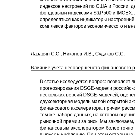
индексов настроений по США и России, 
фондовыми индексами S&P500 и IMOEX. А
определяться как индикаторы настроений
комплекса факторов экономического и вн
Лазарян С.С., Никонов И.В., Судаков С.С.
Влияние учета несовершенств финансового р
В статье исследуется вопрос: позволяет 
прогнозирования DSGE-модели российской
нескольких версий DSGE-моделей, оценен
двухсекторная модель малой открытой э
финансового акселератора, причем рассм
том же наборе данных, на котором оценив
рыночной премии за риск. Мы заключаем, 
финансовым акселератором более точно 
выпуск и инфляцию. При этом остальные