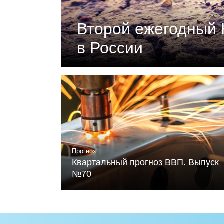
Второй ежегодный 
в России
Документ подготовлен Российски
«Климатическая политика и эконо
устойчивого развития и Фонда Ме
Читать
Прогноз
Квартальный прогноз ВВП. Выпуск
№70