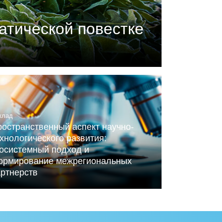
атической повестке
П) совместно с центром
ного Альянса по вопросам
клад
остранственный аспект научно-
хнологического развития:
косистемный подход и
ормирование межрегиональных
артнерств