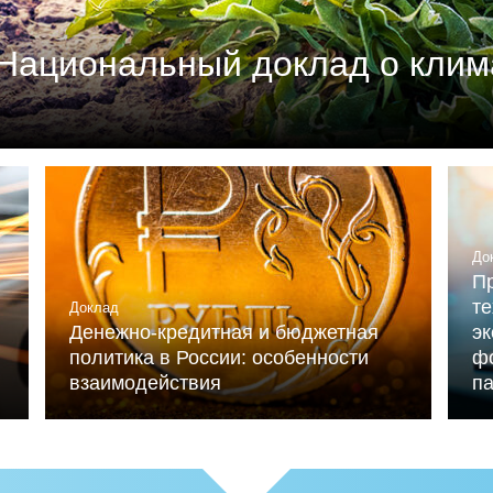
Национальный доклад о клим
м союзом промышленников и предпринимателей (РСП
мика России» (при ИНП РАН) при участии Националь
льниченко.
До
Пр
те
Доклад
Денежно-кредитная и бюджетная
э
политика в России: особенности
ф
взаимодействия
п