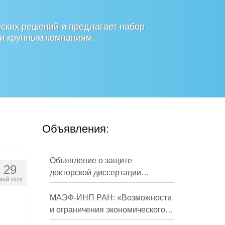
ских решений и предлагает набор
 и крупным компаниям.
Объявления:
Объявление о защите
29
докторской диссертации
МАЙ 2019
Кузнецова Михаила
Евгеньевича
МАЭФ-ИНП РАН: «Возможности
и ограничения экономического
развития России в средне- и