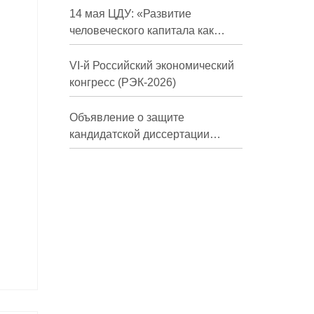
долгосрочной перспективе»
14 мая ЦДУ: «Развитие
человеческого капитала как
фактор экономического роста»
VI-й Российский экономический
конгресс (РЭК-2026)
Объявление о защите
кандидатской диссертации
Трындиной Николь Сергеевны