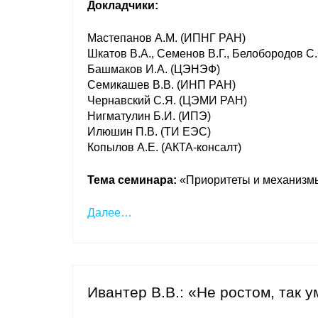
Докладчики:
Мастепанов А.М. (ИПНГ РАН)
Шкатов В.А., Семенов В.Г., Белобородов С
Башмаков И.А. (ЦЭНЭФ)
Семикашев В.В. (ИНП РАН)
Чернавский С.Я. (ЦЭМИ РАН)
Нигматулин Б.И. (ИПЭ)
Илюшин П.В. (ТИ ЕЭС)
Копылов А.Е. (АКТА-консалт)
Тема семинара:
«Приоритеты и механизмы
Далее…
Ивантер В.В.: «Не ростом, так 