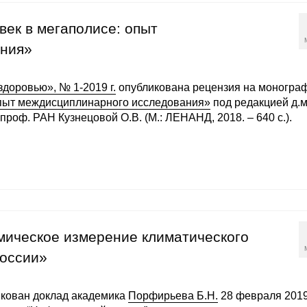
ек в мегаполисе: опыт
ания»
здоровью», № 1-2019 г.
опубликована рецензия на моногра
опыт междисциплинарного исследования»
под редакцией д.м.
, проф. РАН Кузнецовой О.В. (М.: ЛЕНАНД, 2018. – 640 с.).
мическое измерение климатического
России»
кован доклад академика
Порфирьева Б.Н.
28 февраля 201