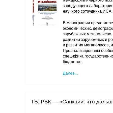
междисциплинарного иссл
заведующего лаборатор
научного сотрудника ИС
В монографии представле
экономических, демографи
зарубежных мегаполисах.
развитии зарубежных и р
и развития мегаполисов, 
Проанализированы особен
специфика государственно
бюджетов.
Далее...
ТВ: РБК — «Санкции: что даль