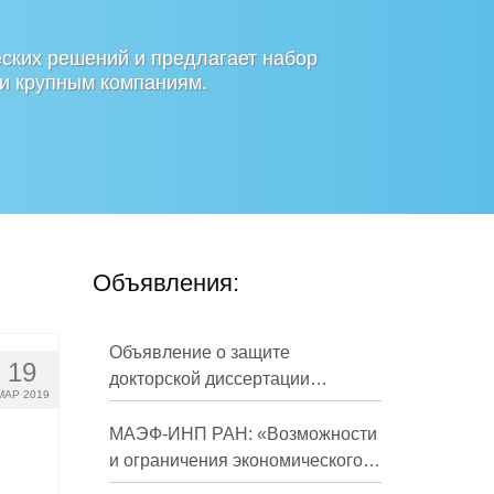
ских решений и предлагает набор
 и крупным компаниям.
Объявления:
Объявление о защите
19
докторской диссертации
МАР 2019
Кузнецова Михаила
Евгеньевича
МАЭФ-ИНП РАН: «Возможности
и ограничения экономического
развития России в средне- и