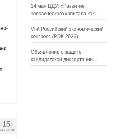
долгосрочной перспективе»
14 мая ЦДУ: «Развитие
человеческого капитала как
фактор экономического роста»
но-
VI-й Российский экономический
конгресс (РЭК-2026)
ния
Объявление о защите
кандидатской диссертации
Трындиной Николь Сергеевны
х
15
МАР 2019