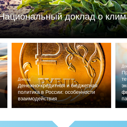
Национальный доклад о клим
м союзом промышленников и предпринимателей (РСП
мика России» (при ИНП РАН) при участии Националь
льниченко.
До
Пр
те
Доклад
Денежно-кредитная и бюджетная
э
политика в России: особенности
ф
взаимодействия
п