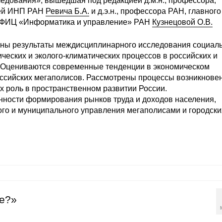
едования», вышедшая под редакцией д.м.н., профессора,
ией ИНП РАН
Ревича Б.А.
и д.э.н., профессора РАН, главного
А ФИЦ «Информатика и управление» РАН
Кузнецовой О.В.
ны результаты междисциплинарного исследования социаль
ческих и эколого-климатических процессов в российских и
 Оцениваются современные тенденции в экономическом
оссийских мегаполисов. Рассмотрены процессы возникнове
их роль в пространственном развитии России.
ности формирования рынков труда и доходов населения,
го и муниципального управления мегаполисами и городски
ше?»