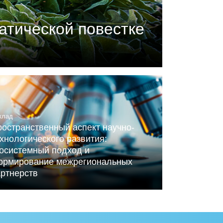
атической повестке
П) совместно с центром
ного Альянса по вопросам
клад
остранственный аспект научно-
хнологического развития:
косистемный подход и
ормирование межрегиональных
артнерств