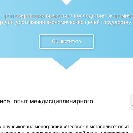
 Прогнозирования вычисляет последствия экономиче
 для достижения экономических целей государству
Об институте
лисе: опыт междисциплинарного
 опубликована монография «Человек в мегаполисе: опыт