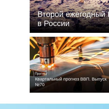
Второй ежегодный 
в России
Документ подготовлен Российски
«Климатическая политика и эконо
устойчивого развития и Фонда Ме
Читать
Прогноз
Квартальный прогноз ВВП. Выпуск
№70