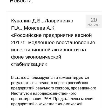
Новости:
Общие требования
Стандарты оформления
20
Кувалин Д.Б., Лавриненко
Семинары
ИЮЛ 2017
П.А., Моисеев А.К.
«Российские предприятия весной
Энергетический семинар
2017г.: медленное восстановление
Российско-французский семинар
инвестиционной активности на
фоне экономической
ЦДУ
стабилизации»
Отрасли и регионы
В статье анализируются и комментируются
результаты очередного опроса российских
Inforum
предприятий реального сектора, проведенного
Институтом народнохозяйственного
Ученый совет
прогнозирования РАН. Представлены мнения
предприятий о качестве экономической
Материалы