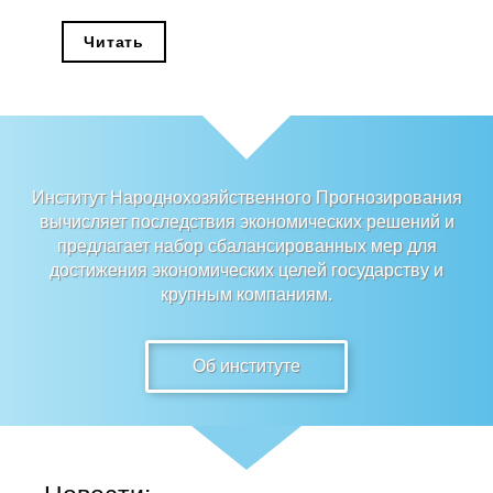
Редакционная этика
Читать
Информация для авторов
Общие требования
Стандарты оформления
Институт Народнохозяйственного Прогнозирования
вычисляет последствия экономических решений и
Научные труды
предлагает набор сбалансированных мер для
достижения экономических целей государству и
О журнале
крупным компаниям.
Выпуски
Об институте
Редакционная этика
Информация для авторов