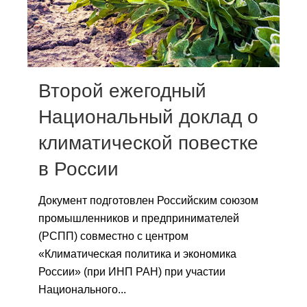
Сотрудники
Отчетность
Противодействие коррупции
Второй ежегодный
Материалы для СМИ
Национальный доклад о
климатической повестке
Публикации
в России
Научная жизнь
Документ подготовлен Российским союзом
Издания
промышленников и предпринимателей
Проблемы прогнозирования
(РСПП) совместно с центром
«Климатическая политика и экономика
О журнале
России» (при ИНП РАН) при участии
Национального...
Номера журналов