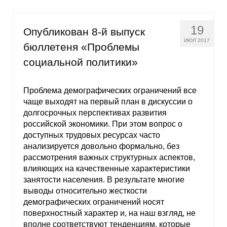
Кафедра МФТИ
19
Опубликован 8-й выпуск
Кафедра МАДИ
ИЮЛ 2017
бюллетеня «Проблемы
социальной политики»
Аспирантура
Об аспирантуре
Проблема демографических ограничений все
чаще выходят на первый план в дискуссии о
долгосрочных перспективах развития
Поступление
российской экономики. При этом вопрос о
доступных трудовых ресурсах часто
Обучение
анализируется довольно формально, без
рассмотрения важных структурных аспектов,
Нормативные документы
влияющих на качественные характеристики
занятости населения. В результате многие
Диссертационный совет
выводы относительно жесткости
демографических ограничений носят
О совете
поверхностный характер и, на наш взгляд, не
вполне соответствуют тенденциям, которые