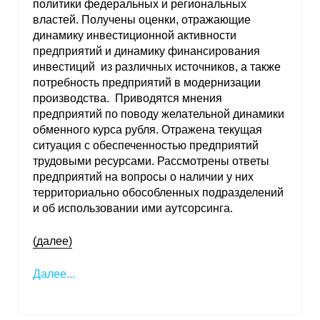
политики федеральных и региональных
властей. Получены оценки, отражающие
О совете
динамику инвестиционной активности
предприятий и динамику финансирования
Регулярные прогнозы
инвестиций из различных источников, а также
потребность предприятий в модернизации
Квартальный прогноз
производства. Приводятся мнения
предприятий по поводу желательной динамики
Краткосрочный прогноз
обменного курса рубля. Отражена текущая
ситуация с обеспеченностью предприятий
трудовыми ресурсами. Рассмотрены ответы
Оценка индекса промышленного
предприятий на вопросы о наличии у них
производства
территориально обособленных подразделений
и об использовании ими аутсорсинга.
Российская Система Климатического
Мониторинга
(далее)
Центр «Климатическая политика и
Далее...
экономика России»
Образование и карьера