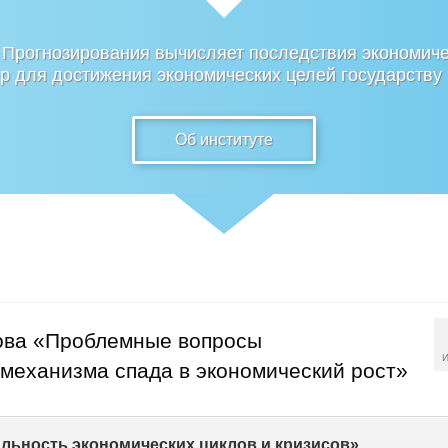
 Прогнозирования вычисляет последствия экономиче
 для достижения экономических целей государству
Об институте
ова «Проблемные вопросы
И
механизма спада в экономический рост»
льность экономических циклов и кризисов»,