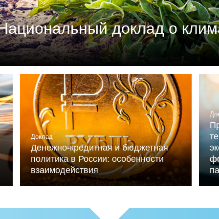
Национальный доклад о клим
м союзом промышленников и предпринимателей (РСП
мика России» (при ИНП РАН) при участии Националь
льниченко.
До
Пр
те
Доклад
Денежно-кредитная и бюджетная
э
политика в России: особенности
ф
взаимодействия
п