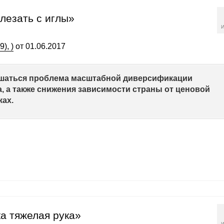
лезать с иглы»
И
), )
от 01.06.2017
ешаться проблема масштабной диверсификации
, а также снижения зависимости страны от ценовой
ах.
а тяжелая рука»
И