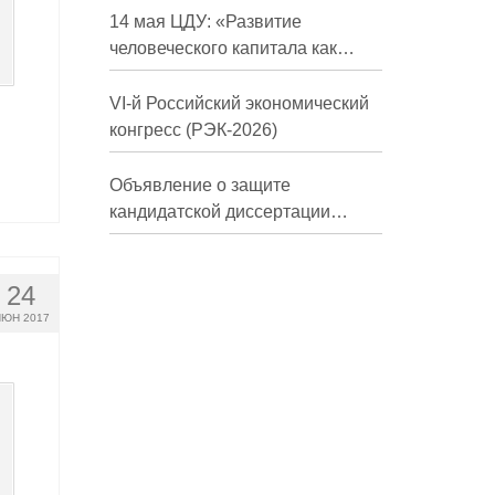
долгосрочной перспективе»
14 мая ЦДУ: «Развитие
человеческого капитала как
фактор экономического роста»
VI-й Российский экономический
конгресс (РЭК-2026)
Объявление о защите
кандидатской диссертации
Трындиной Николь Сергеевны
24
ЮН 2017