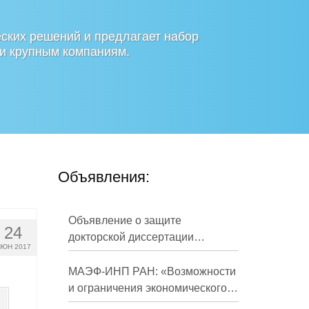
ских решений и предлагает набор
 и крупным компаниям.
Объявления:
Объявление о защите
24
докторской диссертации
ЮН 2017
Кузнецова Михаила
Евгеньевича
МАЭФ-ИНП РАН: «Возможности
и ограничения экономического
развития России в средне- и