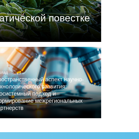
атической повестке
П) совместно с центром
ного Альянса по вопросам
клад
остранственный аспект научно-
хнологического развития:
косистемный подход и
ормирование межрегиональных
артнерств