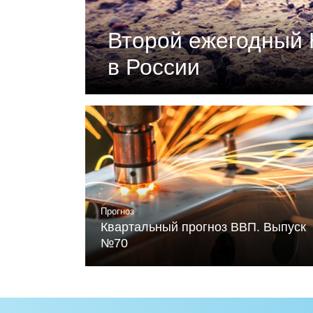
Второй ежегодный 
в России
Документ подготовлен Российски
«Климатическая политика и эконо
устойчивого развития и Фонда Ме
Читать
Прогноз
Квартальный прогноз ВВП. Выпуск
№70