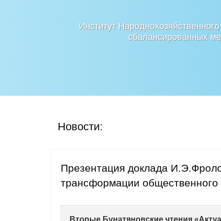
Институт Народнохозяйственного
сбалансированных мер
Новости:
Презентация доклада И.Э.Фрол
трансформации общественного 
Вторые Бунатяновские чтения «Актуа