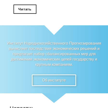
Редакционная этика
Читать
Информация для авторов
Общие требования
Стандарты оформления
Институт Народнохозяйственного Прогнозирования
вычисляет последствия экономических решений и
Научные труды
предлагает набор сбалансированных мер для
достижения экономических целей государству и
О журнале
крупным компаниям.
Выпуски
Об институте
Редакционная этика
Информация для авторов