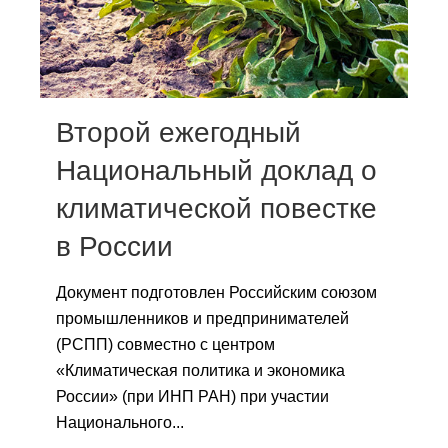
Сотрудники
Отчетность
Противодействие коррупции
Второй ежегодный
Материалы для СМИ
Национальный доклад о
климатической повестке
Публикации
в России
Научная жизнь
Документ подготовлен Российским союзом
Издания
промышленников и предпринимателей
Проблемы прогнозирования
(РСПП) совместно с центром
«Климатическая политика и экономика
О журнале
России» (при ИНП РАН) при участии
Национального...
Номера журналов