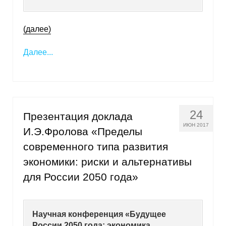
О совете
(далее)
Регулярные прогнозы
Далее...
Квартальный прогноз
Краткосрочный прогноз
24
Презентация доклада
Оценка индекса промышленного
производства
ИЮН 2017
И.Э.Фролова «Пределы
современного типа развития
Российская Система Климатического
экономики: риски и альтернативы
Мониторинга
для России 2050 года»
Центр «Климатическая политика и
экономика России»
Научная конференция «Будущее
Образование и карьера
России 2050 года: экономика,