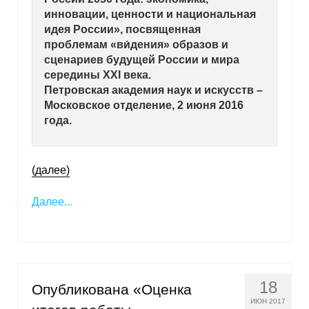
инновации, ценности и национальная
Кафедра МФТИ
идея России», посвященная
проблемам «ви́дения» образов и
Кафедра МАДИ
сценариев будущей России и мира
середины XXI века.
Петровская академия наук и искусств –
Аспирантура
Московское отделение, 2 июня 2016
Об аспирантуре
года.
Поступление
(далее)
Обучение
Далее...
Нормативные документы
Диссертационный совет
18
О совете
Опубликована «Оценка
ИЮН 2017