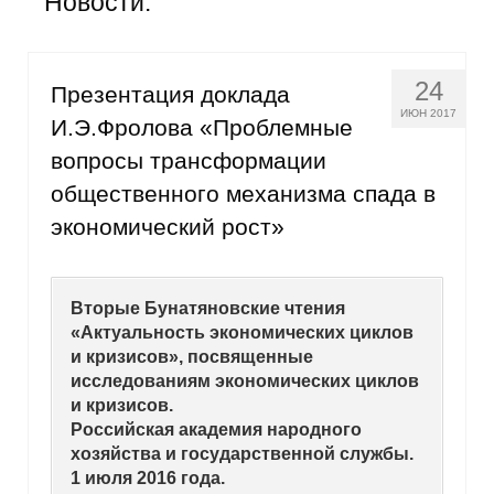
Новости:
Общие требования
Стандарты оформления
24
Презентация доклада
Семинары
ИЮН 2017
И.Э.Фролова «Проблемные
вопросы трансформации
Энергетический семинар
общественного механизма спада в
Российско-французский семинар
экономический рост»
ЦДУ
Вторые Бунатяновские чтения
Отрасли и регионы
«Актуальность экономических циклов
и кризисов», посвященные
Inforum
исследованиям экономических циклов
и кризисов.
Российская академия народного
Ученый совет
хозяйства и государственной службы.
1 июля 2016 года.
Материалы