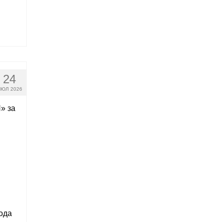
24
ЮЛ 2026
» за
ода