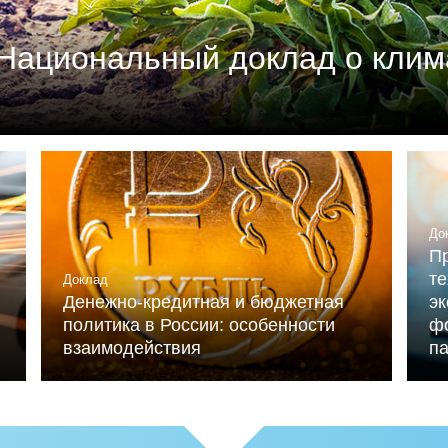
Национальный доклад о клим
м союзом промышленников и предпринимателей (РСП
мика России» (при ИНП РАН) при участии Националь
льниченко.
До
Пр
те
Доклад
Денежно-кредитная и бюджетная
э
политика в России: особенности
ф
взаимодействия
п