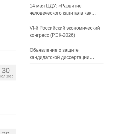
долгосрочной перспективе»
14 мая ЦДУ: «Развитие
человеческого капитала как
фактор экономического роста»
VI-й Российский экономический
конгресс (РЭК-2026)
Объявление о защите
кандидатской диссертации
Трындиной Николь Сергеевны
30
ЮЛ 2026