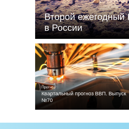
Второй ежегодный 
в России
Документ подготовлен Российски
«Климатическая политика и эконо
устойчивого развития и Фонда Ме
Читать
Прогноз
Квартальный прогноз ВВП. Выпуск
№70