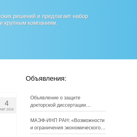
ских решений и предлагает набор
 и крупным компаниям.
Объявления:
Объявление о защите
4
докторской диссертации
АВГ 2026
Кузнецова Михаила
Евгеньевича
МАЭФ-ИНП РАН: «Возможности
и ограничения экономического
развития России в средне- и