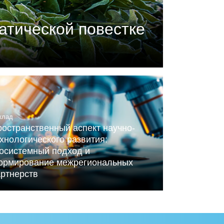
атической повестке
П) совместно с центром
ного Альянса по вопросам
клад
остранственный аспект научно-
хнологического развития:
косистемный подход и
ормирование межрегиональных
артнерств