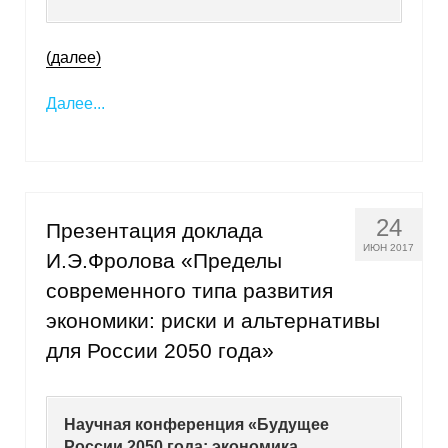
О совете
(далее)
Регулярные прогнозы
Далее...
Квартальный прогноз
Краткосрочный прогноз
24
Презентация доклада
Оценка индекса промышленного
производства
ИЮН 2017
И.Э.Фролова «Пределы
современного типа развития
Российская Система Климатического
экономики: риски и альтернативы
Мониторинга
для России 2050 года»
Центр «Климатическая политика и
экономика России»
Научная конференция «Будущее
Образование и карьера
России 2050 года: экономика,