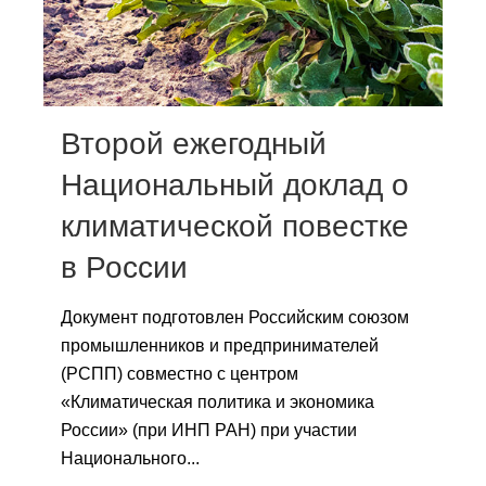
Сотрудники
Отчетность
Противодействие коррупции
Второй ежегодный
Материалы для СМИ
Национальный доклад о
климатической повестке
Публикации
в России
Научная жизнь
Документ подготовлен Российским союзом
Издания
промышленников и предпринимателей
Проблемы прогнозирования
(РСПП) совместно с центром
«Климатическая политика и экономика
О журнале
России» (при ИНП РАН) при участии
Национального...
Номера журналов