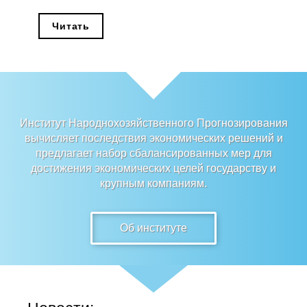
Редакционная этика
Читать
Информация для авторов
Общие требования
Стандарты оформления
Институт Народнохозяйственного Прогнозирования
вычисляет последствия экономических решений и
Научные труды
предлагает набор сбалансированных мер для
достижения экономических целей государству и
О журнале
крупным компаниям.
Выпуски
Об институте
Редакционная этика
Информация для авторов