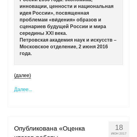
инновации, ценности и национальная
Кафедра МФТИ
идея России», посвященная
проблемам «ви́дения» образов и
Кафедра МАДИ
сценариев будущей России и мира
середины XXI века.
Петровская академия наук и искусств –
Аспирантура
Московское отделение, 2 июня 2016
Об аспирантуре
года.
Поступление
(далее)
Обучение
Далее...
Нормативные документы
Диссертационный совет
18
О совете
Опубликована «Оценка
ИЮН 2017