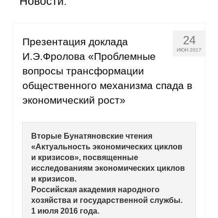
Новости:
Общие требования
Стандарты оформления
24
Презентация доклада
Семинары
ИЮН 2017
И.Э.Фролова «Проблемные
вопросы трансформации
Энергетический семинар
общественного механизма спада в
Российско-французский семинар
экономический рост»
ЦДУ
Вторые Бунатяновские чтения
Отрасли и регионы
«Актуальность экономических циклов
и кризисов», посвященные
Inforum
исследованиям экономических циклов
и кризисов.
Российская академия народного
Ученый совет
хозяйства и государственной службы.
1 июля 2016 года.
Материалы