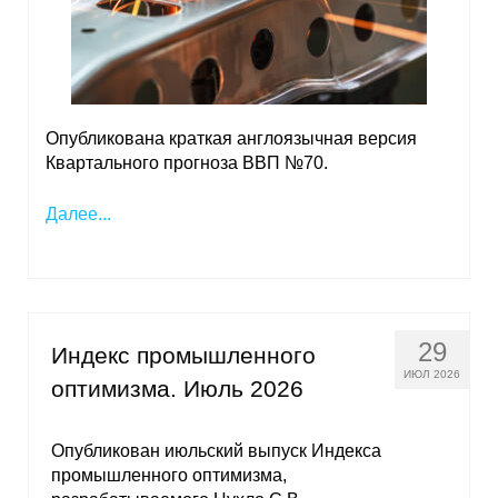
Кафедра МФТИ
Кафедра МАДИ
Опубликована краткая англоязычная версия
Аспирантура
Квартального прогноза ВВП №70.
Об аспирантуре
Далее...
Поступление
Обучение
29
Индекс промышленного
Нормативные документы
ИЮЛ 2026
оптимизма. Июль 2026
Диссертационный совет
Опубликован июльский выпуск Индекса
О совете
промышленного оптимизма,