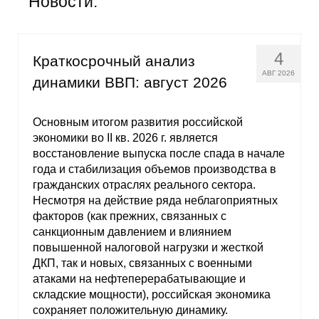
Новости:
Общие требования
Стандарты оформления
4
Краткосрочный анализ
Семинары
АВГ 2026
динамики ВВП: август 2026
Энергетический семинар
Основным итогом развития российской
экономики во II кв. 2026 г. является
Российско-французский семинар
восстановление выпуска после спада в начале
года и стабилизация объемов производства в
ЦДУ
гражданских отраслях реального сектора.
Несмотря на действие ряда неблагоприятных
Отрасли и регионы
факторов (как прежних, связанных с
санкционным давлением и влиянием
Inforum
повышенной налоговой нагрузки и жесткой
ДКП, так и новых, связанных с военными
атаками на нефтеперерабатывающие и
Ученый совет
складские мощности), российская экономика
сохраняет положительную динамику.
Материалы