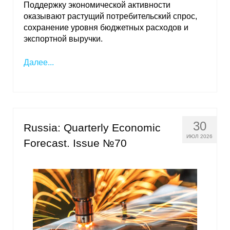
Поддержку экономической активности
оказывают растущий потребительский спрос,
О совете
сохранение уровня бюджетных расходов и
экспортной выручки.
Регулярные прогнозы
Далее...
Квартальный прогноз
Краткосрочный прогноз
Оценка индекса промышленного
30
Russia: Quarterly Economic
производства
ИЮЛ 2026
Forecast. Issue №70
Российская Система Климатического
Мониторинга
Центр «Климатическая политика и
экономика России»
Образование и карьера