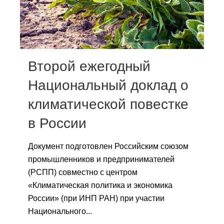
Сотрудники
Отчетность
Противодействие коррупции
Второй ежегодный
Материалы для СМИ
Национальный доклад о
климатической повестке
Публикации
в России
Научная жизнь
Документ подготовлен Российским союзом
Издания
промышленников и предпринимателей
Проблемы прогнозирования
(РСПП) совместно с центром
«Климатическая политика и экономика
О журнале
России» (при ИНП РАН) при участии
Национального...
Номера журналов