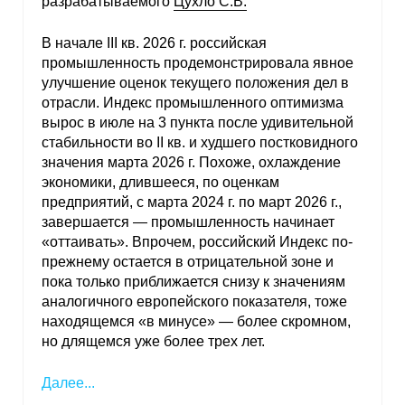
разрабатываемого
Цухло С.В.
Материалы
В начале III кв. 2026 г. российская
Конкурсы и вакансии
промышленность продемонстрировала явное
улучшение оценок текущего положения дел в
отрасли. Индекс промышленного оптимизма
Контакты
вырос в июле на 3 пункта после удивительной
стабильности во II кв. и худшего постковидного
значения марта 2026 г. Похоже, охлаждение
экономики, длившееся, по оценкам
предприятий, с марта 2024 г. по март 2026 г.,
завершается — промышленность начинает
«оттаивать». Впрочем, российский Индекс по-
прежнему остается в отрицательной зоне и
пока только приближается снизу к значениям
аналогичного европейского показателя, тоже
находящемся «в минусе» — более скромном,
но длящемся уже более трех лет.
Далее...