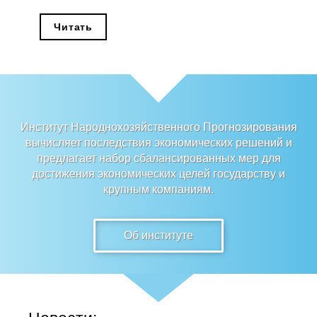
Редакционная этика
Читать
Информация для авторов
Общие требования
Стандарты оформления
Институт Народнохозяйственного Прогнозирования
вычисляет последствия экономических решений и
Научные труды
предлагает набор сбалансированных мер для
достижения экономических целей государству и
О журнале
крупным компаниям.
Выпуски
Об институте
Редакционная этика
Информация для авторов