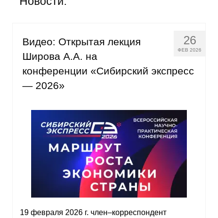
Новости:
Общие требования
Стандарты оформления
26
Видео: Открытая лекция
Семинары
ФЕВ 2026
Широва А.А. на
конференции «Сибирский экспресс
Энергетический семинар
— 2026»
Российско-французский семинар
ЦДУ
Отрасли и регионы
Inforum
Ученый совет
Материалы
19 февраля 2026 г. член–корреспондент