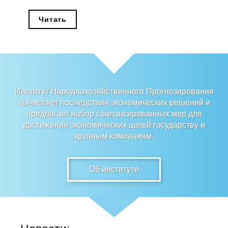
Редакционная этика
Читать
Информация для авторов
Общие требования
Стандарты оформления
Институт Народнохозяйственного Прогнозирования
вычисляет последствия экономических решений и
Научные труды
предлагает набор сбалансированных мер для
достижения экономических целей государству и
О журнале
крупным компаниям.
Выпуски
Об институте
Редакционная этика
Информация для авторов