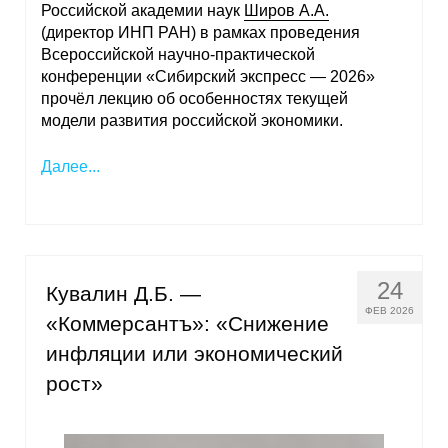
Российской академии наук
Широв А.А.
(директор ИНП РАН) в рамках проведения
О совете
Всероссийской научно-практической
конференции «Сибирский экспресс — 2026»
Регулярные прогнозы
прочёл лекцию об особенностях текущей
модели развития российской экономики.
Квартальный прогноз
Далее...
Краткосрочный прогноз
Оценка индекса промышленного
производства
24
Кувалин Д.Б. —
Российская Система Климатического
ФЕВ 2026
Мониторинга
«Коммерсантъ»: «Снижение
инфляции или экономический
Центр «Климатическая политика и
рост»
экономика России»
Образование и карьера