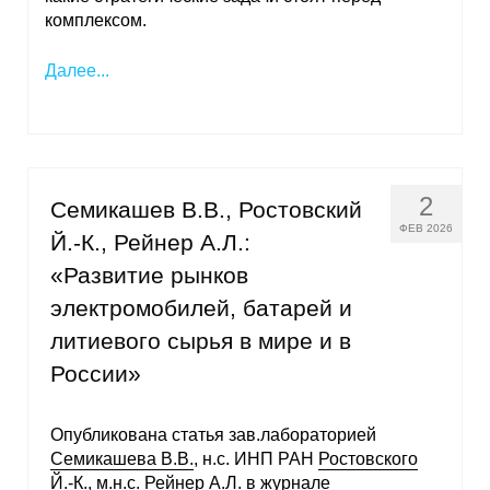
комплексом.
Далее...
2
Семикашев В.В., Ростовский
ФЕВ 2026
Й.-К., Рейнер А.Л.:
«Развитие рынков
электромобилей, батарей и
литиевого сырья в мире и в
России»
Опубликована статья зав.лабораторией
Семикашева В.В.
, н.с. ИНП РАН
Ростовского
Й.-К.
, м.н.с.
Рейнер А.Л.
в журнале