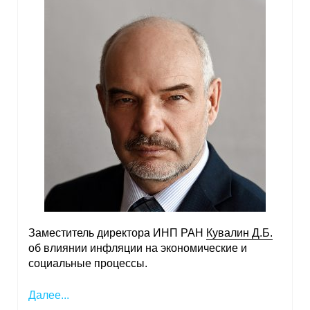
Кафедра МФТИ
Кафедра МАДИ
Аспирантура
Об аспирантуре
Поступление
Обучение
Нормативные документы
Заместитель директора ИНП РАН
Кувалин Д.Б.
об влиянии инфляции на экономические и
Диссертационный совет
социальные процессы.
О совете
Далее...