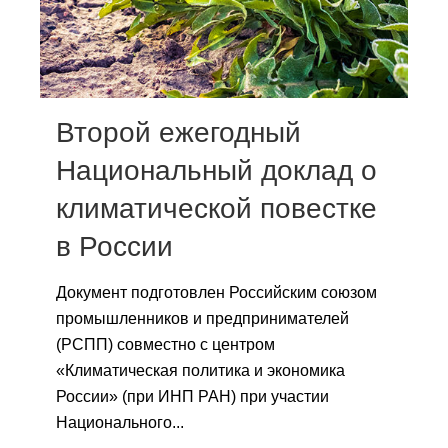
Сотрудники
Отчетность
Противодействие коррупции
Второй ежегодный
Материалы для СМИ
Национальный доклад о
климатической повестке
Публикации
в России
Научная жизнь
Документ подготовлен Российским союзом
Издания
промышленников и предпринимателей
Проблемы прогнозирования
(РСПП) совместно с центром
«Климатическая политика и экономика
О журнале
России» (при ИНП РАН) при участии
Национального...
Номера журналов